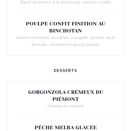
Bœuf, béarnaise à la sobrasada, sarrasin soufflé
POULPE CONFIT FINITION AU
BINCHOTAN
moules marinières au safran, courgette, girolles, œufs
de truite, condiment d’abricot acidulé
DESSERTS
GORGONZOLA CRÉMEUX DU
PIÉMONT
chutney du moment
PÊCHE MELBA GLACÉE