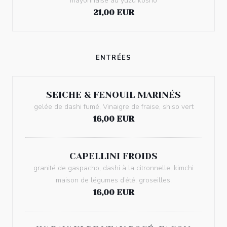
mayonnaise au yuzu kosho
21,00 EUR
ENTRÉES
SEICHE & FENOUIL MARINÉS
gelée de dashi fumé, Vinaigre de fraise, shiso vert
16,00 EUR
CAPELLINI FROIDS
granité de gaspacho, dashi à la citronnelle, kimchi
maison de légumes d’été, groseilles.
16,00 EUR