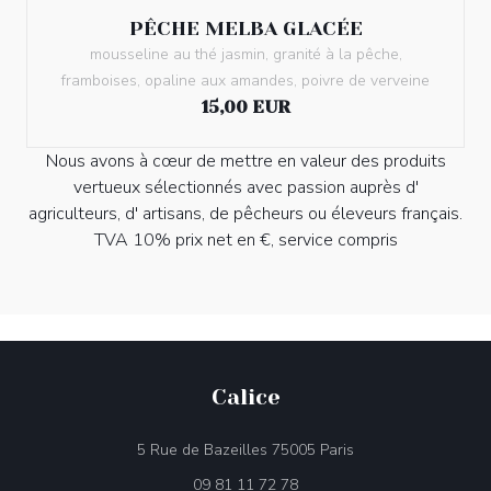
PÊCHE MELBA GLACÉE
mousseline au thé jasmin, granité à la pêche,
framboises, opaline aux amandes, poivre de verveine
15,00 EUR
Nous avons à cœur de mettre en valeur des produits
vertueux sélectionnés avec passion auprès d'
agriculteurs, d' artisans, de pêcheurs ou éleveurs français.
TVA 10% prix net en €, service compris
Calice
((öffnet ein neues F
5 Rue de Bazeilles 75005 Paris
09 81 11 72 78