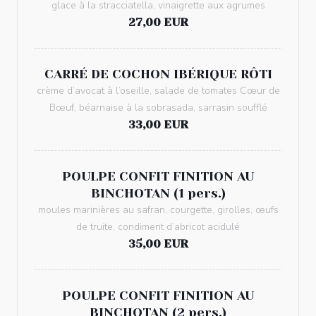
glace à la stracciatella, vinaigrette aux agrumes
27,00 EUR
CARRÉ DE COCHON IBÉRIQUE RÔTI
crème d’avocat à l’oseille, salade de tomates Cœur de
Bœuf, béarnaise à la sobrasada, sarrasin soufflé
33,00 EUR
POULPE CONFIT FINITION AU
BINCHOTAN (1 pers.)
moules marinières au safran, courgette, girolles, œufs
de truite, condiment d’abricot acidulé
35,00 EUR
POULPE CONFIT FINITION AU
BINCHOTAN (2 pers.)