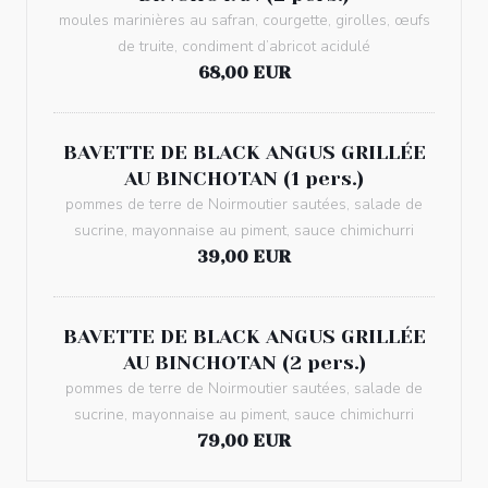
moules marinières au safran, courgette, girolles, œufs
de truite, condiment d’abricot acidulé
68,00 EUR
BAVETTE DE BLACK ANGUS GRILLÉE
AU BINCHOTAN (1 pers.)
pommes de terre de Noirmoutier sautées, salade de
sucrine, mayonnaise au piment, sauce chimichurri
39,00 EUR
BAVETTE DE BLACK ANGUS GRILLÉE
AU BINCHOTAN (2 pers.)
pommes de terre de Noirmoutier sautées, salade de
sucrine, mayonnaise au piment, sauce chimichurri
79,00 EUR