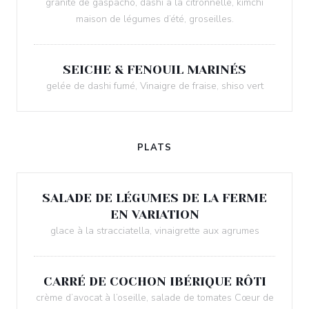
granité de gaspacho, dashi à la citronnelle, kimchi
maison de légumes d’été, groseilles.
SEICHE & FENOUIL MARINÉS
gelée de dashi fumé, Vinaigre de fraise, shiso vert
PLATS
SALADE DE LÉGUMES DE LA FERME
EN VARIATION
glace à la stracciatella, vinaigrette aux agrumes
CARRÉ DE COCHON IBÉRIQUE RÔTI
crème d’avocat à l’oseille, salade de tomates Cœur de