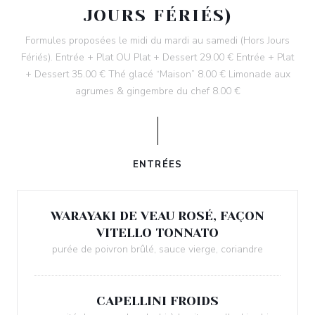
JOURS FÉRIÉS)
Formules proposées le midi du mardi au samedi (Hors Jours
Fériés). Entrée + Plat OU Plat + Dessert 29.00 € Entrée + Plat
+ Dessert 35.00 € Thé glacé “Maison” 8.00 € Limonade aux
agrumes & gingembre du chef 8.00 €
ENTRÉES
WARAYAKI DE VEAU ROSÉ, FAÇON
VITELLO TONNATO
purée de poivron brûlé, sauce vierge, coriandre
CAPELLINI FROIDS