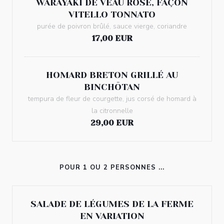
WARAYAKI DE VEAU ROSÉ, FAÇON
VITELLO TONNATO
purée de poivron brûlé, sauce vierge, coriandre
17,00 EUR
HOMARD BRETON GRILLÉ AU
BINCHŌTAN
tempura de fleur de courgette, jus corsé de homard à
la citronnelle
29,00 EUR
POUR 1 OU 2 PERSONNES ...
SALADE DE LÉGUMES DE LA FERME
EN VARIATION