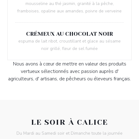
mousseline au thé jasmin, granité à la pêche,
framboises, opaline aux amandes, poivre de verveine
CRÉMEUX AU CHOCOLAT NOIR
espuma de lait ribot, croustillant et glace au sésame
noir grillé, fleur de sel fumée
Nous avons à cœur de mettre en valeur des produits
vertueux sélectionnés avec passion auprès d'
agriculteurs, d' artisans, de pêcheurs ou éleveurs français.
LE SOIR À CALICE
Du Mardi au Samedi soir et Dimanche toute la journée