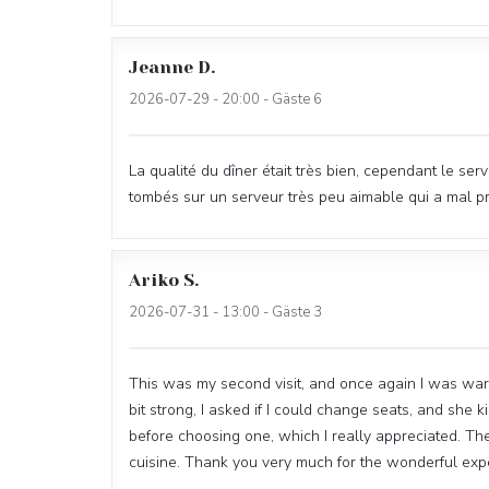
Jeanne
D
2026-07-29
- 20:00 - Gäste 6
La qualité du dîner était très bien, cependant le 
tombés sur un serveur très peu aimable qui a mal p
Ariko
S
2026-07-31
- 13:00 - Gäste 3
This was my second visit, and once again I was w
bit strong, I asked if I could change seats, and she
before choosing one, which I really appreciated. T
cuisine. Thank you very much for the wonderful expe