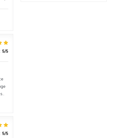
:
5
/5
ce
uge
s..
:
5
/5