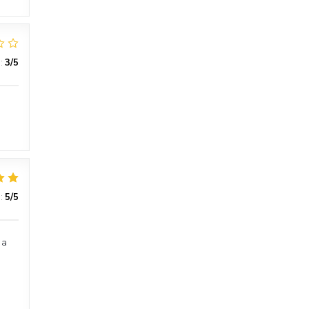
:
3
/5
:
5
/5
 a
h