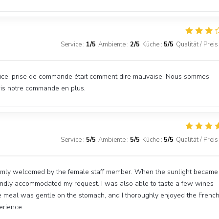
Service
:
1
/5
Ambiente
:
2
/5
Küche
:
5
/5
Qualität / Preis
service, prise de commande était comment dire mauvaise. Nous sommes
ris notre commande en plus.
Service
:
5
/5
Ambiente
:
5
/5
Küche
:
5
/5
Qualität / Preis
armly welcomed by the female staff member. When the sunlight became
 kindly accommodated my request. I was also able to taste a few wines
he meal was gentle on the stomach, and I thoroughly enjoyed the Frenc
rience..