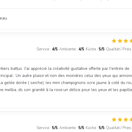
veau.
Service
:
4
/5
Ambiente
:
4
/5
Küche
:
5
/5
Qualität / Preis
iers battus. J'ai apprécié la créativité gustative offerte par l'entrée de
rincipal.. Un autre plaisir,et non des moindres celui des yeux qui annon
 la gelée dorée ( seiche), les mini champignons ocre jaune à coté du ro
e melba, ds son granité à la rose.un délice pour les yeux et les papille
Service
:
5
/5
Ambiente
:
5
/5
Küche
:
5
/5
Qualität / Preis