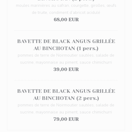
moules marinières au safran, courgette, girolles, œufs
de truite, condiment d’abricot acidulé
68,00 EUR
BAVETTE DE BLACK ANGUS GRILLÉE
AU BINCHOTAN (1 pers.)
pommes de terre de Noirmoutier sautées, salade de
sucrine, mayonnaise au piment, sauce chimichurri
39,00 EUR
BAVETTE DE BLACK ANGUS GRILLÉE
AU BINCHOTAN (2 pers.)
pommes de terre de Noirmoutier sautées, salade de
sucrine, mayonnaise au piment, sauce chimichurri
79,00 EUR