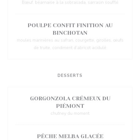
Bœuf, béarnaise à la sobrasada, sarrasin soufflé
POULPE CONFIT FINITION AU
BINCHOTAN
moules marinières au safran, courgette, girolles, œufs
de truite, condiment d’abricot acidulé
DESSERTS
GORGONZOLA CRÉMEUX DU
PIÉMONT
chutney du moment
PÊCHE MELBA GLACÉE