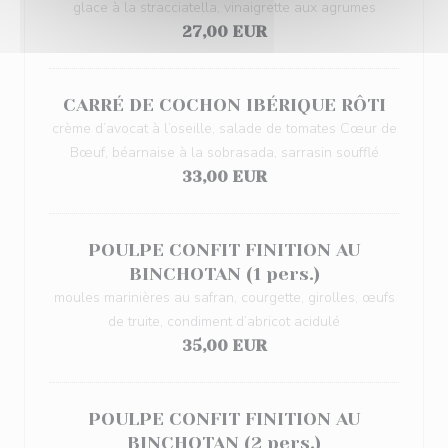
glace à la stracciatella, vinaigrette aux agrumes
27,00 EUR
CARRÉ DE COCHON IBÉRIQUE RÔTI
crème d’avocat à l’oseille, salade de tomates Cœur de
Bœuf, béarnaise à la sobrasada, sarrasin soufflé
33,00 EUR
POULPE CONFIT FINITION AU
BINCHOTAN (1 pers.)
moules marinières au safran, courgette, girolles, œufs
de truite, condiment d’abricot acidulé
35,00 EUR
POULPE CONFIT FINITION AU
BINCHOTAN (2 pers.)