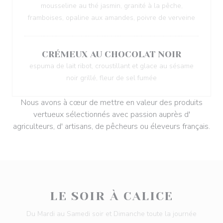
mousseline au thé jasmin, granité à la pêche,
framboises, opaline aux amandes, poivre de verveine
CRÉMEUX AU CHOCOLAT NOIR
espuma de lait ribot, croustillant et glace au sésame
noir grillé, fleur de sel fumée
Nous avons à cœur de mettre en valeur des produits
vertueux sélectionnés avec passion auprès d'
agriculteurs, d' artisans, de pêcheurs ou éleveurs français.
LE SOIR À CALICE
Du Mardi au Samedi soir et Dimanche toute la journée