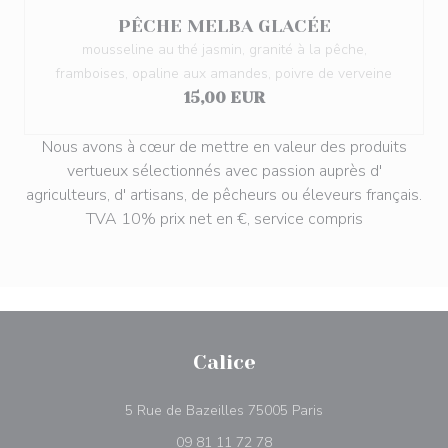
PÊCHE MELBA GLACÉE
mousseline au thé jasmin, granité à la pêche,
framboises, opaline aux amandes, poivre de verveine
15,00 EUR
Nous avons à cœur de mettre en valeur des produits
vertueux sélectionnés avec passion auprès d'
agriculteurs, d' artisans, de pêcheurs ou éleveurs français.
TVA 10% prix net en €, service compris
Calice
((abre numa nova ja
5 Rue de Bazeilles 75005 Paris
09 81 11 72 78