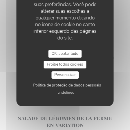
WARAYAKI DE VEAU ROSÉ, FAÇON
suas preferências. Você pode
VITELLO TONNATO
alterar suas escolhas a
purée de poivron brûlé, sauce vierge, coriandre
qualquer momento clicando
17,00 EUR
no ícone de cookie no canto
inferior esquerdo das páginas
do site.
HOMARD BRETON GRILLÉ AU
BINCHŌTAN
OK, aceitar tudo
tempura de fleur de courgette, jus corsé de homard à
la citronnelle
Proíbe todos cookies
29,00 EUR
Personalizar
Política de proteção de dados pessoais
undefined
POUR 1 OU 2 PERSONNES ...
SALADE DE LÉGUMES DE LA FERME
EN VARIATION