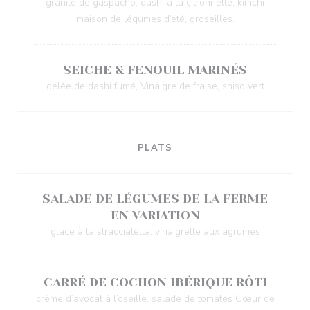
granité de gaspacho, dashi à la citronnelle, kimchi
maison de légumes d’été, groseilles.
SEICHE & FENOUIL MARINÉS
gelée de dashi fumé, Vinaigre de fraise, shiso vert
PLATS
SALADE DE LÉGUMES DE LA FERME
EN VARIATION
glace à la stracciatella, vinaigrette aux agrumes
CARRÉ DE COCHON IBÉRIQUE RÔTI
crème d’avocat à l’oseille, salade de tomates Cœur de