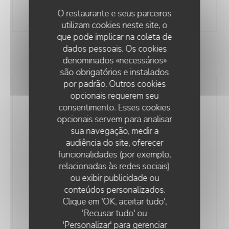
mayonnaise au yuzu kosho
O restaurante e seus parceiros
21,00 EUR
utilizam cookies neste site, o
que pode implicar na coleta de
dados pessoais. Os cookies
ENTRÉES
denominados «necessários»
são obrigatórios e instalados
por padrão. Outros cookies
opcionais requerem seu
SEICHE & FENOUIL MARINÉS
consentimento. Esses cookies
gelée de dashi fumé, Vinaigre de fraise, shiso vert
opcionais servem para analisar
16,00 EUR
sua navegação, medir a
audiência do site, oferecer
funcionalidades (por exemplo,
CAPELLINI FROIDS
relacionadas às redes sociais)
granité de gaspacho, dashi à la citronnelle, kimchi
ou exibir publicidade ou
maison de légumes d’été, groseilles.
conteúdos personalizados.
16,00 EUR
Clique em 'OK, aceitar tudo',
'Recusar tudo' ou
'Personalizar' para gerenciar