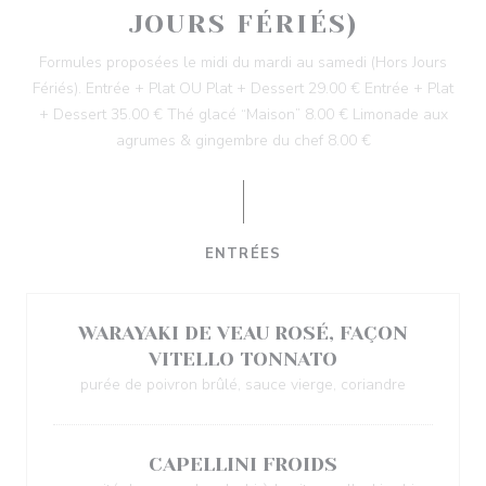
JOURS FÉRIÉS)
Formules proposées le midi du mardi au samedi (Hors Jours
Fériés). Entrée + Plat OU Plat + Dessert 29.00 € Entrée + Plat
+ Dessert 35.00 € Thé glacé “Maison” 8.00 € Limonade aux
agrumes & gingembre du chef 8.00 €
ENTRÉES
WARAYAKI DE VEAU ROSÉ, FAÇON
VITELLO TONNATO
purée de poivron brûlé, sauce vierge, coriandre
CAPELLINI FROIDS