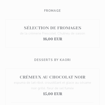
FROMAGE
SÉLECTION DE FROMAGES
de la crèmerie Frescolet, Chutney de saison
16,00 EUR
DESSERTS BY KAORI
CRÉMEUX AU CHOCOLAT NOIR
espuma de lait ribot, croustillant et glace au sésame
noir grillé, fleur de sel fumée
15,00 EUR