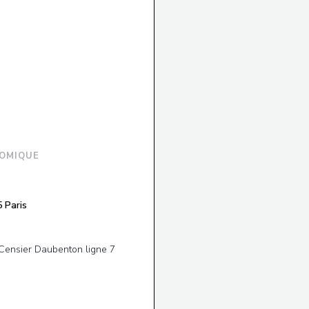
OMIQUE
((öffnet ein neues Fenster))
 Paris
Censier Daubenton ligne 7