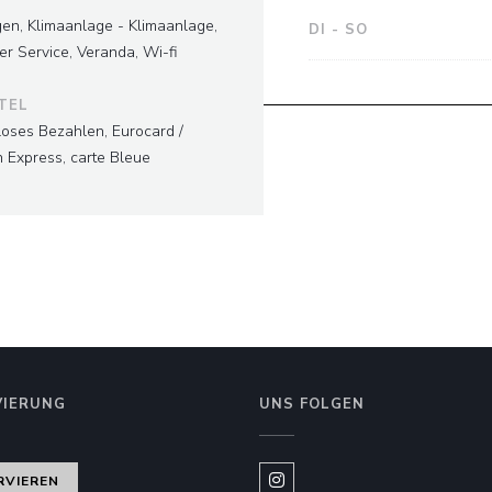
gen, Klimaanlage - Klimaanlage,
DI
-
SO
r Service, Veranda, Wi-fi
TEL
loses Bezahlen, Eurocard /
n Express, carte Bleue
VIERUNG
UNS FOLGEN
er))
RVIEREN
Instagram ((öffnet ein neues