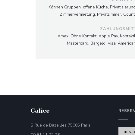
Können Gruppen, offene Küche, Privatisierun
Zimmervermietung, Privatzimmer, Counte
ZAHLUNGSMIT
Amex, Ohne Kontakt, Apple Pay, Kontakt
Mastercard, Bargeld, Visa, America
Calice
RESER
((öffnet ein neues Fenst
5 Rue de Bazeilles 75005 Paris
RESE
09 81 11 72 78