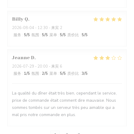
Billy
Q
2026-08-04
- 12:30 - 来宾 2
服务
:
5
/5
氛围
:
5
/5
菜单
:
5
/5
质价比
:
5
/5
Jeanne
D
2026-07-29
- 20:00 - 来宾 6
服务
:
1
/5
氛围
:
2
/5
菜单
:
5
/5
质价比
:
3
/5
La qualité du dîner était très bien, cependant le service,
prise de commande était comment dire mauvaise. Nous
sommes tombés sur un serveur très peu aimable qui a
mal pris notre commande en plus.