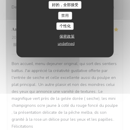
好的，全部接受
Des saveurs francs et vifs, un restaurant de haut niveau.
禁用
个性化
Annie
Q
保密政策
2026-08-04
- 13:00 - 来宾 3
undefined
服务
:
4
/5
氛围
:
4
/5
菜单
:
5
/5
质价比
:
5
/5
Bon accueil, menu dejeuner original, qui sort des sentiers
battus. J'ai apprécié la créativité gustative offerte par
l'entrée de seiche et celle excellente aussi du poulpe en
plat principal.. Un autre plaisir,et non des moindres celui
des yeux qui annonce une variété de textures.. Le
magnifique vert près de la gelée dorée ( seiche), les mini
champignons ocre jaune à coté du rouge foncé du poulpe
, la présentation délicate de la pêche melba, ds son
granité à la rose.un délice pour les yeux et les papilles..
Félicitations