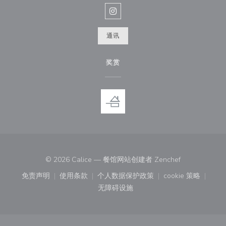
Instagram ((在新窗口中打开))
通讯
奖赏
((在新窗口中打
© 2026 Calice — 餐馆网站创建者
Zenchef
免责声明
使用条款
个人数据保护政策
cookie 策略
((在新窗口中打开))
((在新窗口中打开))
((在新窗口中打开))
((在新窗口中
无障碍设施
((在新窗口中打开))