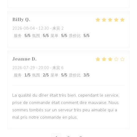
Billy
Q
2026-08-04
- 12:30 - 来宾 2
服务
:
5
/5
氛围
:
5
/5
菜单
:
5
/5
质价比
:
5
/5
Jeanne
D
2026-07-29
- 20:00 - 来宾 6
服务
:
1
/5
氛围
:
2
/5
菜单
:
5
/5
质价比
:
3
/5
La qualité du dîner était très bien, cependant le service,
prise de commande était comment dire mauvaise. Nous
sommes tombés sur un serveur très peu aimable qui a
mal pris notre commande en plus.