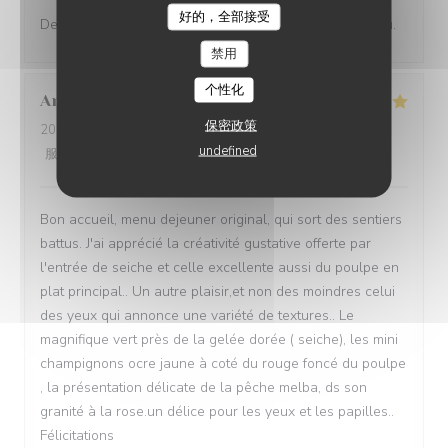
好的，全部接受
Des saveurs francs et vifs, un restaurant de haut niveau.
禁用
个性化
Annie
Q
保密政策
2026-08-04
- 13:00 - 来宾 3
undefined
服务
:
4
/5
氛围
:
4
/5
菜单
:
5
/5
质价比
:
5
/5
Bon accueil, menu dejeuner original, qui sort des sentiers
battus. J'ai apprécié la créativité gustative offerte par
l'entrée de seiche et celle excellente aussi du poulpe en
plat principal.. Un autre plaisir,et non des moindres celui
des yeux qui annonce une variété de textures.. Le
magnifique vert près de la gelée dorée ( seiche), les mini
champignons ocre jaune à coté du rouge foncé du poulpe
, la présentation délicate de la pêche melba, ds son
granité à la rose.un délice pour les yeux et les papilles..
Félicitations