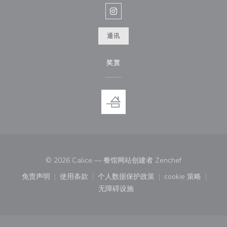
Instagram ((在新窗口中打开))
通讯
奖赏
((在新窗口中打
© 2026 Calice — 餐馆网站创建者
Zenchef
免责声明
使用条款
个人数据保护政策
cookie 策略
((在新窗口中打开))
((在新窗口中打开))
((在新窗口中打开))
((在新窗口中
无障碍设施
((在新窗口中打开))