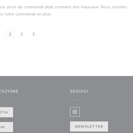
service, prise de commande était comment dire mauvaise. Nous sommes
ris notre commande en plus.
1
2
3
TAZIONE
SEGUICI
a))
OTA
Instagram ((apre una nuova f
NEWSLETTER
NI