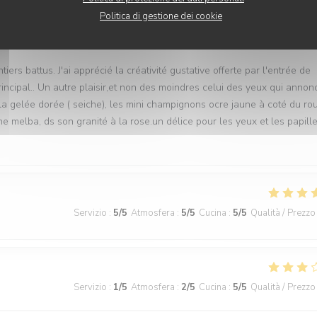
Politica di gestione dei cookie
Servizio
:
4
/5
Atmosfera
:
4
/5
Cucina
:
5
/5
Qualità / Prezzo
iers battus. J'ai apprécié la créativité gustative offerte par l'entrée de
rincipal.. Un autre plaisir,et non des moindres celui des yeux qui annon
 la gelée dorée ( seiche), les mini champignons ocre jaune à coté du ro
e melba, ds son granité à la rose.un délice pour les yeux et les papille
Servizio
:
5
/5
Atmosfera
:
5
/5
Cucina
:
5
/5
Qualità / Prezzo
Servizio
:
1
/5
Atmosfera
:
2
/5
Cucina
:
5
/5
Qualità / Prezzo