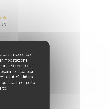
:
5
/5
:
5
/5
rtare la raccolta di
per impostazione
pzionali servono per
d esempio, legate ai
:
5
/5
tta tutto', 'Rifiuta
 in qualsiasi momento
sito.