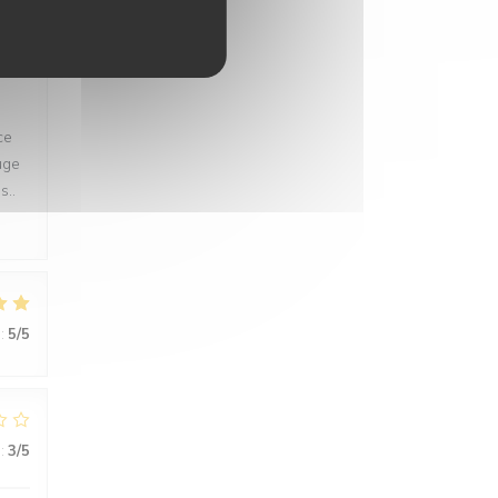
:
5
/5
ce
uge
s..
:
5
/5
:
3
/5