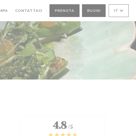
MPA
CONTATTACI
PRENOTA
BUONI
IT
4.8
/5