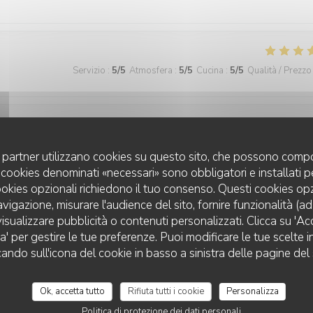
Servizio
:
5
/5
Atmosfera
:
5
/5
Cucina
:
5
/5
Qualità / Prezzo
Servizio
:
5
/5
Atmosfera
:
5
/5
Cucina
:
5
/5
Qualità / Prezzo
uoi partner utilizzano cookies su questo sito, che possono compo
 I cookies denominati «necessari» sono obbligatori e installati 
cookies opzionali richiedono il tuo consenso. Questi cookies o
avigazione, misurare l'audience del sito, fornire funzionalità (a
Servizio
:
5
/5
Atmosfera
:
5
/5
Cucina
:
5
/5
Qualità / Prezzo
isualizzare pubblicità o contenuti personalizzati. Clicca su 'Acce
za' per gestire le tue preferenze. Puoi modificare le tue scelte
cando sull'icona del cookie in basso a sinistra delle pagine del 
veau.
Ok, accetta tutto
Rifiuta tutti i cookie
Personalizza
Politica di protezione dei dati personali