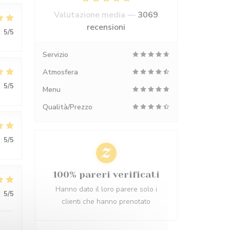
Valutazione media —
3069
recensioni
:
5
/5
Servizio
Atmosfera
:
5
/5
Menu
Qualità/Prezzo
:
5
/5
100% pareri verificati
Hanno dato il loro parere solo i
:
5
/5
clienti che hanno prenotato