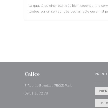
La qualité du dîner était très bien, cependant le 
tombés sur un serveur très peu aimable qui a mal p
Calice
PRENO
((apre una nuova finestr
5 Rue de Bazeilles 75005 Paris
PREN
09 81 11 72 78
BUO