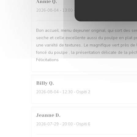
Annie
Q
2026-08-04
- 13:00 - Ospiti 3
Bon accueil, menu dejeuner original, qui sort des sent
seiche et celle excellente aussi du poulpe en plat p
une variété de textures.. Le magnifique vert près de
foncé du poulpe , la présentation délicate de la pêch
Félicitations
Billy
Q
2026-08-04
- 12:30 - Ospiti 2
Jeanne
D
2026-07-29
- 20:00 - Ospiti 6