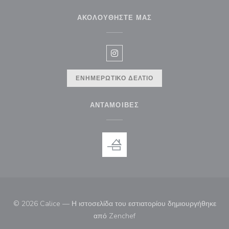
ΑΚΟΛΟΥΘΉΣΤΕ ΜΑΣ
Instagram ((ανοίγει σε νέο παρά
ΕΝΗΜΕΡΩΤΙΚΌ ΔΕΛΤΊΟ
ΑΝΤΑΜΟΙΒΈΣ
© 2026 Calice — Η ιστοσελίδα του εστιατορίου δημιουργήθηκε
((ανοίγει σε νέο παράθυρο))
από
Zenchef