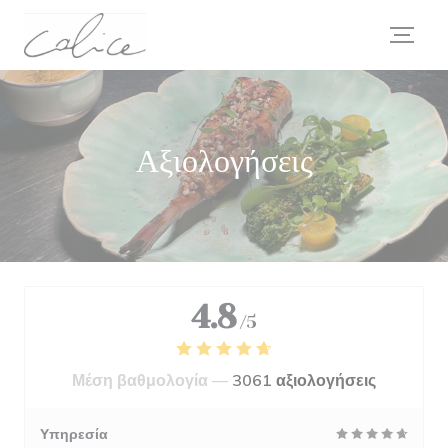
Πίνακας διαχείρισης "Μπισκότων" (Cookies)
Αξιολογήσεις
4.8
/5
Μέση βαθμολογία —
3061 αξιολογήσεις
Υπηρεσία