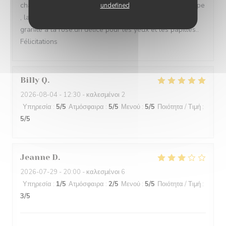
champignons ocre jaune à coté du rouge foncé du poulpe
undefined
, la présentation délicate de la pêche melba, ds son
granité à la rose.un délice pour les yeux et les papilles..
Félicitations
Billy
Q
2026-08-04
- 12:30 - καλεσμένοι 2
Υπηρεσία
:
5
/5
Ατμόσφαιρα
:
5
/5
Μενού
:
5
/5
Ποιότητα / Τιμή
:
5
/5
Jeanne
D
2026-07-29
- 20:00 - καλεσμένοι 6
Υπηρεσία
:
1
/5
Ατμόσφαιρα
:
2
/5
Μενού
:
5
/5
Ποιότητα / Τιμή
:
3
/5