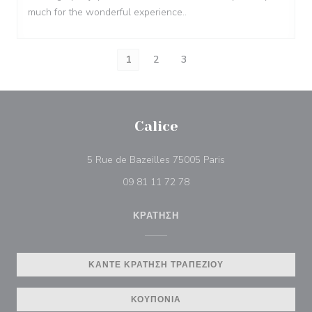
much for the wonderful experience..
1
2
3
Calice
((ανοίγει σε νέο πα
5 Rue de Bazeilles 75005 Paris
09 81 11 72 78
ΚΡΆΤΗΣΗ
ΚΆΝΤΕ ΚΡΆΤΗΣΗ ΤΡΑΠΕΖΙΟΎ
ΚΟΥΠΌΝΙΑ