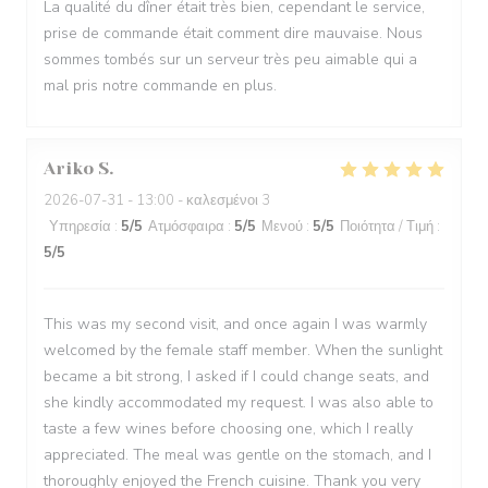
La qualité du dîner était très bien, cependant le service,
prise de commande était comment dire mauvaise. Nous
sommes tombés sur un serveur très peu aimable qui a
mal pris notre commande en plus.
Ariko
S
2026-07-31
- 13:00 - καλεσμένοι 3
Υπηρεσία
:
5
/5
Ατμόσφαιρα
:
5
/5
Μενού
:
5
/5
Ποιότητα / Τιμή
:
5
/5
This was my second visit, and once again I was warmly
welcomed by the female staff member. When the sunlight
became a bit strong, I asked if I could change seats, and
she kindly accommodated my request. I was also able to
taste a few wines before choosing one, which I really
appreciated. The meal was gentle on the stomach, and I
thoroughly enjoyed the French cuisine. Thank you very