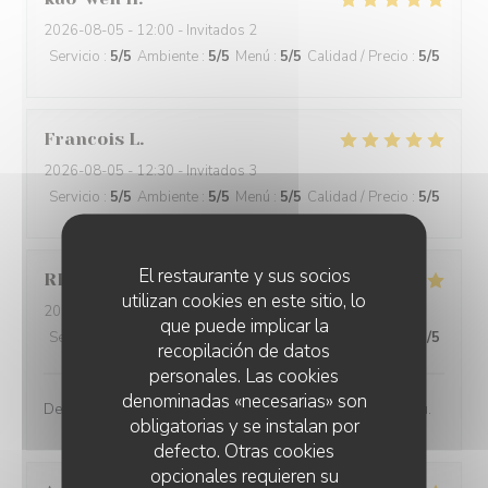
2026-08-05
- 12:00 - Invitados 2
Servicio
:
5
/5
Ambiente
:
5
/5
Menú
:
5
/5
Calidad / Precio
:
5
/5
Francois
L
2026-08-05
- 12:30 - Invitados 3
Servicio
:
5
/5
Ambiente
:
5
/5
Menú
:
5
/5
Calidad / Precio
:
5
/5
El restaurante y sus socios
RD
G
utilizan cookies en este sitio, lo
2026-08-05
- 13:45 - Invitados 3
que puede implicar la
Servicio
:
5
/5
Ambiente
:
5
/5
Menú
:
5
/5
Calidad / Precio
:
5
/5
recopilación de datos
personales. Las cookies
denominadas «necesarias» son
Des saveurs francs et vifs, un restaurant de haut niveau.
obligatorias y se instalan por
defecto. Otras cookies
opcionales requieren su