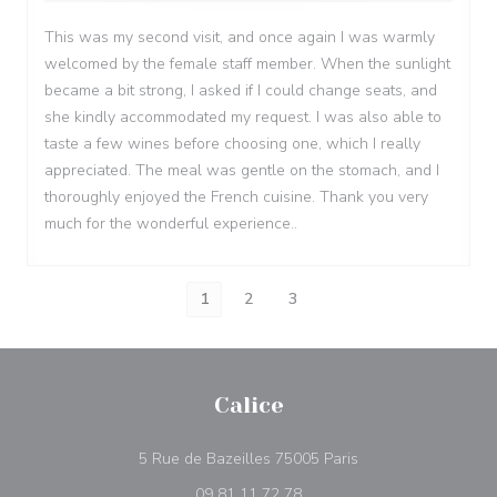
This was my second visit, and once again I was warmly
welcomed by the female staff member. When the sunlight
became a bit strong, I asked if I could change seats, and
she kindly accommodated my request. I was also able to
taste a few wines before choosing one, which I really
appreciated. The meal was gentle on the stomach, and I
thoroughly enjoyed the French cuisine. Thank you very
much for the wonderful experience..
1
2
3
Calice
((abre en una nueva
5 Rue de Bazeilles 75005 Paris
09 81 11 72 78