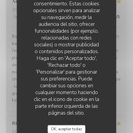
Annie
Q
consentimiento. Estas cookies
opcionales sirven para analizar
2026-08-04
- 13:00 - Invitados 3
su navegación, medir la
Servicio
:
4
/5
Ambiente
:
4
/5
Menú
:
5
/5
Calidad / Precio
:
5
/5
audiencia del sitio, ofrecer
funcionalidades (por ejemplo,
Bon accueil, menu dejeuner original, qui sort des sentiers
relacionadas con redes
battus. J'ai apprécié la créativité gustative offerte par
sociales) o mostrar publicidad
l'entrée de seiche et celle excellente aussi du poulpe en
o contenidos personalizados.
Haga clic en 'Aceptar todo',
plat principal.. Un autre plaisir,et non des moindres celui
'Rechazar todo' o
des yeux qui annonce une variété de textures.. Le
'Personalizar' para gestionar
magnifique vert près de la gelée dorée ( seiche), les mini
sus preferencias. Puede
champignons ocre jaune à coté du rouge foncé du poulpe
cambiar sus opciones en
, la présentation délicate de la pêche melba, ds son
cualquier momento haciendo
granité à la rose.un délice pour les yeux et les papilles..
clic en el icono de cookie en la
Félicitations
parte inferior izquierda de las
páginas del sitio.
Billy
Q
OK, aceptar todas
2026-08-04
- 12:30 - Invitados 2