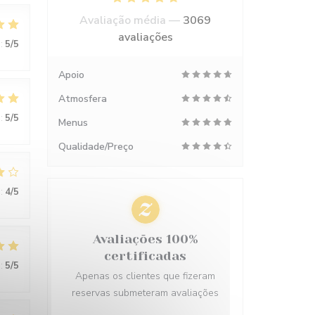
Avaliação média —
3069
avaliações
:
5
/5
Apoio
Atmosfera
:
5
/5
Menus
Qualidade/Preço
:
4
/5
Avaliações 100%
certificadas
:
5
/5
Apenas os clientes que fizeram
reservas submeteram avaliações