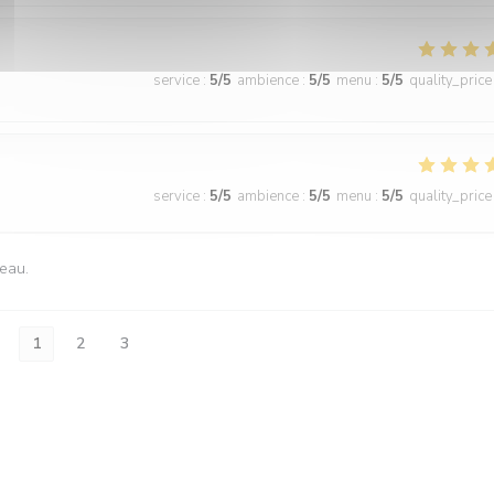
service
:
5
/5
ambience
:
5
/5
menu
:
5
/5
quality_price
service
:
5
/5
ambience
:
5
/5
menu
:
5
/5
quality_price
veau.
1
2
3