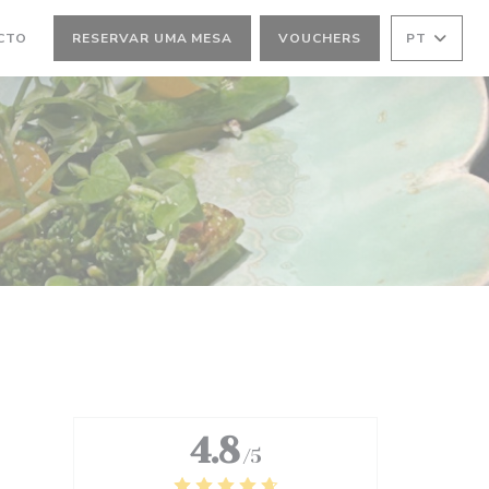
CTO
RESERVAR UMA MESA
VOUCHERS
PT
4.8
/5