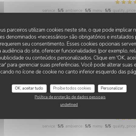
service
:
5
/5
ambience
:
5
/5
menu
:
5
/5
quality_price
us parceiros utilizam cookies neste site, o que pode implicar
es denominados «necessários» são obrigatórios e instalados
service
:
5
/5
ambience
:
5
/5
menu
:
5
/5
quality_price
 requerem seu consentimento. Esses cookies opcionais servem
 audiência do site, oferecer funcionalidades (por exemplo, re
r publicidade ou conteúdos personalizados. Clique em 'OK, aceit
zar' para gerenciar suas preferências. Você pode alterar suas
cando no ícone de cookie no canto inferior esquerdo das pági
service
:
5
/5
ambience
:
5
/5
menu
:
5
/5
quality_price
OK, aceitar tudo
Proíbe todos cookies
Personalizar
Política de proteção de dados pessoais
undefined
service
:
5
/5
ambience
:
5
/5
menu
:
5
/5
quality_price