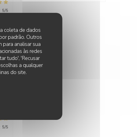
:
5
/5
 na coleta de dados
 por padrão. Outros
:
5
/5
 para analisar sua
lacionadas às redes
ar tudo', 'Recusar
 escolhas a qualquer
nas do site.
:
5
/5
:
5
/5