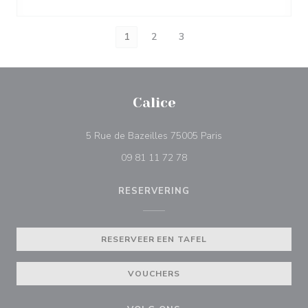
1
2
3
Calice
((opent in een nieuw
5 Rue de Bazeilles 75005 Paris
09 81 11 72 78
RESERVERING
RESERVEER EEN TAFEL
VOUCHERS