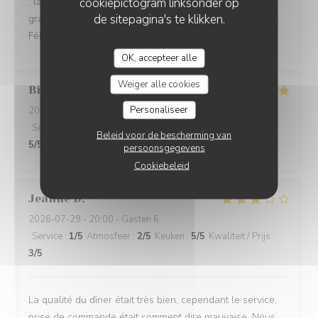
cookiepictogram linksonder op
, la présentation délicate de la pêche melba, ds son
de sitepagina's te klikken.
granité à la rose.un délice pour les yeux et les papilles..
Félicitations
OK, accepteer alle
Weiger alle cookies
Billy
Q
Personaliseer
2026-08-04
- 12:30 - Gasten 2
Service
:
5
/5
Atmosfeer
:
5
/5
Keuken
:
5
/5
Kwaliteit / Prijs
:
Beleid voor de bescherming van
5
/5
persoonsgegevens
Cookiebeleid
Jeanne
D
2026-07-29
- 20:00 - Gasten 6
Service
:
1
/5
Atmosfeer
:
2
/5
Keuken
:
5
/5
Kwaliteit / Prijs
:
3
/5
La qualité du dîner était très bien, cependant le service,
prise de commande était comment dire mauvaise. Nous