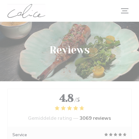
Cookies beheer paneel
Reviews
4.8
/5
Gemiddelde rating —
3069 reviews
Service