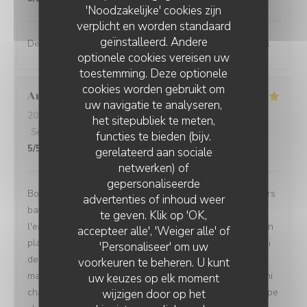
'Noodzakelijke' cookies zijn
verplicht en worden standaard
geïnstalleerd. Andere
Des saveurs francs et vifs, un restaurant de haut niveau.
optionele cookies vereisen uw
toestemming. Deze optionele
cookies worden gebruikt om
Annie
Q
uw navigatie te analyseren,
2026-08-04
- 13:00 - Gasten 3
het sitepubliek te meten,
Service
:
4
/5
Atmosfeer
:
4
/5
Keuken
:
5
/5
Kwaliteit / Prijs
:
functies te bieden (bijv.
5
/5
gerelateerd aan sociale
netwerken) of
gepersonaliseerde
Bon accueil, menu dejeuner original, qui sort des sentiers
advertenties of inhoud weer
battus. J'ai apprécié la créativité gustative offerte par
te geven. Klik op 'OK,
l'entrée de seiche et celle excellente aussi du poulpe en
accepteer alle', 'Weiger alle' of
plat principal.. Un autre plaisir,et non des moindres celui
'Personaliseer' om uw
des yeux qui annonce une variété de textures.. Le
voorkeuren te beheren. U kunt
magnifique vert près de la gelée dorée ( seiche), les mini
uw keuzes op elk moment
champignons ocre jaune à coté du rouge foncé du poulpe
wijzigen door op het