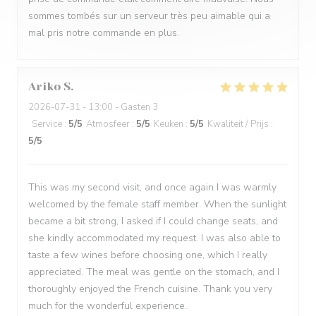
sommes tombés sur un serveur très peu aimable qui a
mal pris notre commande en plus.
Ariko
S
2026-07-31
- 13:00 - Gasten 3
Service
:
5
/5
Atmosfeer
:
5
/5
Keuken
:
5
/5
Kwaliteit / Prijs
:
5
/5
This was my second visit, and once again I was warmly
welcomed by the female staff member. When the sunlight
became a bit strong, I asked if I could change seats, and
she kindly accommodated my request. I was also able to
taste a few wines before choosing one, which I really
appreciated. The meal was gentle on the stomach, and I
thoroughly enjoyed the French cuisine. Thank you very
much for the wonderful experience..