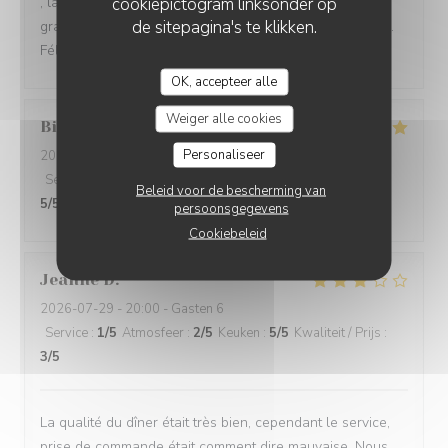
cookiepictogram linksonder op
, la présentation délicate de la pêche melba, ds son
de sitepagina's te klikken.
granité à la rose.un délice pour les yeux et les papilles..
Félicitations
OK, accepteer alle
Weiger alle cookies
Billy
Q
Personaliseer
2026-08-04
- 12:30 - Gasten 2
Service
:
5
/5
Atmosfeer
:
5
/5
Keuken
:
5
/5
Kwaliteit / Prijs
:
Beleid voor de bescherming van
5
/5
persoonsgegevens
Cookiebeleid
Jeanne
D
2026-07-29
- 20:00 - Gasten 6
Service
:
1
/5
Atmosfeer
:
2
/5
Keuken
:
5
/5
Kwaliteit / Prijs
:
3
/5
La qualité du dîner était très bien, cependant le service,
prise de commande était comment dire mauvaise. Nous