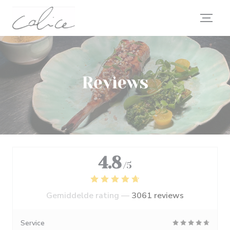
Cookies beheer paneel
Reviews
4.8
/5
Gemiddelde rating —
3061 reviews
Service