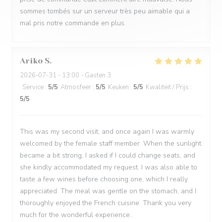
sommes tombés sur un serveur très peu aimable qui a
mal pris notre commande en plus.
Ariko
S
2026-07-31
- 13:00 - Gasten 3
Service
:
5
/5
Atmosfeer
:
5
/5
Keuken
:
5
/5
Kwaliteit / Prijs
:
5
/5
This was my second visit, and once again I was warmly
welcomed by the female staff member. When the sunlight
became a bit strong, I asked if I could change seats, and
she kindly accommodated my request. I was also able to
taste a few wines before choosing one, which I really
appreciated. The meal was gentle on the stomach, and I
thoroughly enjoyed the French cuisine. Thank you very
much for the wonderful experience..