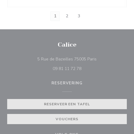
1
2
3
Calice
((opent in een nieuw
5 Rue de Bazeilles 75005 Paris
09 81 11 72 78
RESERVERING
RESERVEER EEN TAFEL
VOUCHERS