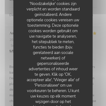
'Noodzakelijke' cookies zijn
verplicht en worden standaard
geïnstalleerd. Andere
Des saveurs francs et vifs, un restaurant de haut niveau.
optionele cookies vereisen uw
toestemming. Deze optionele
cookies worden gebruikt om
Annie
Q
uw navigatie te analyseren,
2026-08-04
- 13:00 - Gasten 3
het sitepubliek te meten,
Service
:
4
/5
Atmosfeer
:
4
/5
Keuken
:
5
/5
Kwaliteit / Prijs
:
functies te bieden (bijv.
5
/5
gerelateerd aan sociale
netwerken) of
gepersonaliseerde
Bon accueil, menu dejeuner original, qui sort des sentiers
advertenties of inhoud weer
battus. J'ai apprécié la créativité gustative offerte par
te geven. Klik op 'OK,
l'entrée de seiche et celle excellente aussi du poulpe en
accepteer alle', 'Weiger alle' of
plat principal.. Un autre plaisir,et non des moindres celui
'Personaliseer' om uw
des yeux qui annonce une variété de textures.. Le
voorkeuren te beheren. U kunt
magnifique vert près de la gelée dorée ( seiche), les mini
uw keuzes op elk moment
champignons ocre jaune à coté du rouge foncé du poulpe
wijzigen door op het