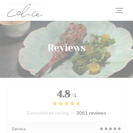
Cookies beheer paneel
Reviews
4.8
/5
Gemiddelde rating —
3061 reviews
Service