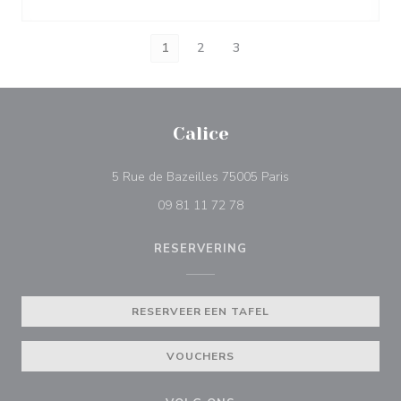
1
2
3
Calice
((opent in een nieuw
5 Rue de Bazeilles 75005 Paris
09 81 11 72 78
RESERVERING
RESERVEER EEN TAFEL
VOUCHERS