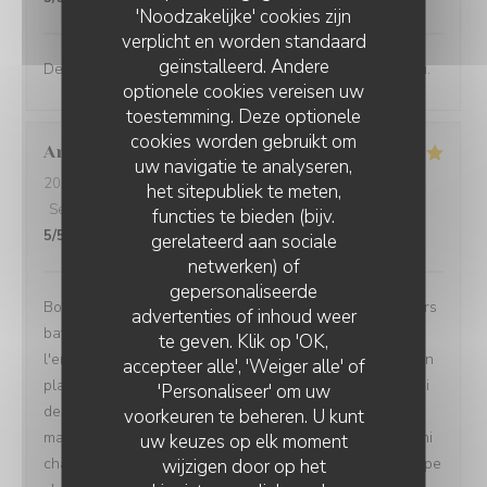
'Noodzakelijke' cookies zijn
verplicht en worden standaard
geïnstalleerd. Andere
Des saveurs francs et vifs, un restaurant de haut niveau.
optionele cookies vereisen uw
toestemming. Deze optionele
cookies worden gebruikt om
Annie
Q
uw navigatie te analyseren,
2026-08-04
- 13:00 - Gasten 3
het sitepubliek te meten,
Service
:
4
/5
Atmosfeer
:
4
/5
Keuken
:
5
/5
Kwaliteit / Prijs
:
functies te bieden (bijv.
5
/5
gerelateerd aan sociale
netwerken) of
gepersonaliseerde
Bon accueil, menu dejeuner original, qui sort des sentiers
advertenties of inhoud weer
battus. J'ai apprécié la créativité gustative offerte par
te geven. Klik op 'OK,
l'entrée de seiche et celle excellente aussi du poulpe en
accepteer alle', 'Weiger alle' of
plat principal.. Un autre plaisir,et non des moindres celui
'Personaliseer' om uw
des yeux qui annonce une variété de textures.. Le
voorkeuren te beheren. U kunt
magnifique vert près de la gelée dorée ( seiche), les mini
uw keuzes op elk moment
champignons ocre jaune à coté du rouge foncé du poulpe
wijzigen door op het