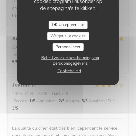
cookiepictogram linksonder op
, la présentation délicate de la pêche melba, ds son
de sitepagina's te klikken.
granité à la rose.un délice pour les yeux et les papilles..
Félicitations
OK, accepteer alle
Weiger alle cookies
Billy
Q
Personaliseer
2026-08-04
- 12:30 - Gasten 2
Service
:
5
/5
Atmosfeer
:
5
/5
Keuken
:
5
/5
Kwaliteit / Prijs
:
Beleid voor de bescherming van
5
/5
persoonsgegevens
Cookiebeleid
Jeanne
D
2026-07-29
- 20:00 - Gasten 6
Service
:
1
/5
Atmosfeer
:
2
/5
Keuken
:
5
/5
Kwaliteit / Prijs
:
3
/5
La qualité du dîner était très bien, cependant le service,
prise de commande était comment dire mauvaise. Nous