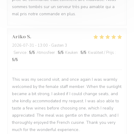
sommes tombés sur un serveur très peu aimable qui a
mal pris notre commande en plus.
Ariko
S
2026-07-31
- 13:00 - Gasten 3
Service
:
5
/5
Atmosfeer
:
5
/5
Keuken
:
5
/5
Kwaliteit / Prijs
:
5
/5
This was my second visit, and once again I was warmly
welcomed by the female staff member. When the sunlight
became a bit strong, I asked if I could change seats, and
she kindly accommodated my request. I was also able to
taste a few wines before choosing one, which I really
appreciated. The meal was gentle on the stomach, and I
thoroughly enjoyed the French cuisine. Thank you very
much for the wonderful experience..