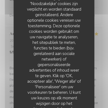
'Noodzakelijke' cookies zijn
verplicht en worden standaard
geïnstalleerd. Andere
Des saveurs francs et vifs, un restaurant de haut niveau.
optionele cookies vereisen uw
toestemming. Deze optionele
cookies worden gebruikt om
Annie
Q
uw navigatie te analyseren,
2026-08-04
- 13:00 - Gasten 3
het sitepubliek te meten,
Service
:
4
/5
Atmosfeer
:
4
/5
Keuken
:
5
/5
Kwaliteit / Prijs
:
functies te bieden (bijv.
5
/5
gerelateerd aan sociale
netwerken) of
gepersonaliseerde
Bon accueil, menu dejeuner original, qui sort des sentiers
advertenties of inhoud weer
battus. J'ai apprécié la créativité gustative offerte par
te geven. Klik op 'OK,
l'entrée de seiche et celle excellente aussi du poulpe en
accepteer alle', 'Weiger alle' of
plat principal.. Un autre plaisir,et non des moindres celui
'Personaliseer' om uw
des yeux qui annonce une variété de textures.. Le
voorkeuren te beheren. U kunt
magnifique vert près de la gelée dorée ( seiche), les mini
uw keuzes op elk moment
champignons ocre jaune à coté du rouge foncé du poulpe
wijzigen door op het