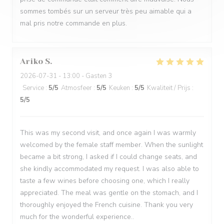
sommes tombés sur un serveur très peu aimable qui a
mal pris notre commande en plus.
Ariko
S
2026-07-31
- 13:00 - Gasten 3
Service
:
5
/5
Atmosfeer
:
5
/5
Keuken
:
5
/5
Kwaliteit / Prijs
:
5
/5
This was my second visit, and once again I was warmly
welcomed by the female staff member. When the sunlight
became a bit strong, I asked if I could change seats, and
she kindly accommodated my request. I was also able to
taste a few wines before choosing one, which I really
appreciated. The meal was gentle on the stomach, and I
thoroughly enjoyed the French cuisine. Thank you very
much for the wonderful experience..