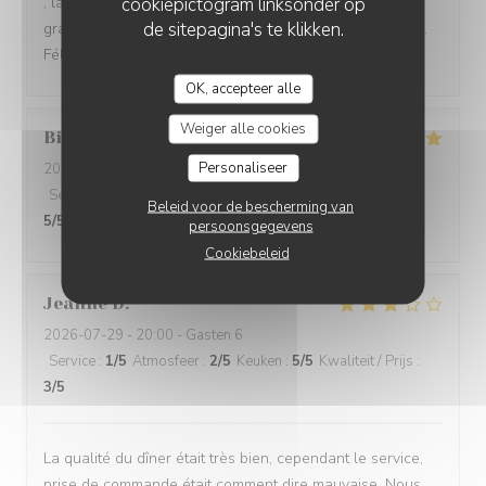
cookiepictogram linksonder op
, la présentation délicate de la pêche melba, ds son
de sitepagina's te klikken.
granité à la rose.un délice pour les yeux et les papilles..
Félicitations
OK, accepteer alle
Weiger alle cookies
Billy
Q
Personaliseer
2026-08-04
- 12:30 - Gasten 2
Service
:
5
/5
Atmosfeer
:
5
/5
Keuken
:
5
/5
Kwaliteit / Prijs
:
Beleid voor de bescherming van
5
/5
persoonsgegevens
Cookiebeleid
Jeanne
D
2026-07-29
- 20:00 - Gasten 6
Service
:
1
/5
Atmosfeer
:
2
/5
Keuken
:
5
/5
Kwaliteit / Prijs
:
3
/5
La qualité du dîner était très bien, cependant le service,
prise de commande était comment dire mauvaise. Nous