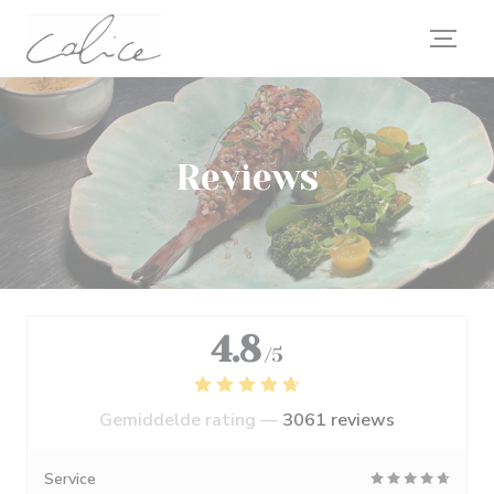
Cookies beheer paneel
Reviews
4.8
/5
Gemiddelde rating —
3061 reviews
Service