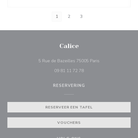
1
2
3
Calice
((opent in een nieuw
5 Rue de Bazeilles 75005 Paris
09 81 11 72 78
RESERVERING
RESERVEER EEN TAFEL
VOUCHERS