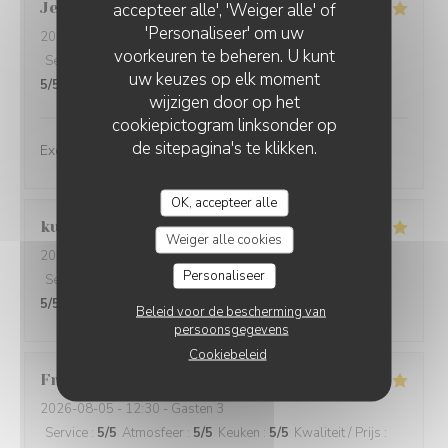
Jean-Yves
accepteer alle', 'Weiger alle' of
B
'Personaliseer' om uw
2026-08-05
- 20:00 - Gasten 2
voorkeuren te beheren. U kunt
Service
:
5
/5
Atmosfeer
:
5
/5
Keuken
:
5
/5
Kwaliteit / Prijs
:
uw keuzes op elk moment
5
/5
wijzigen door op het
cookiepictogram linksonder op
de sitepagina's te klikken.
Excellente cuisine, accueil chaleureux et attentif.
OK, accepteer alle
kuo-wen
H
Weiger alle cookies
2026-08-05
- 12:00 - Gasten 2
Personaliseer
Service
:
5
/5
Atmosfeer
:
5
/5
Keuken
:
5
/5
Kwaliteit / Prijs
:
5
/5
Beleid voor de bescherming van
persoonsgegevens
Cookiebeleid
Francois
L
2026-08-05
- 12:30 - Gasten 3
Service
:
5
/5
Atmosfeer
:
5
/5
Keuken
:
5
/5
Kwaliteit / Prijs
: