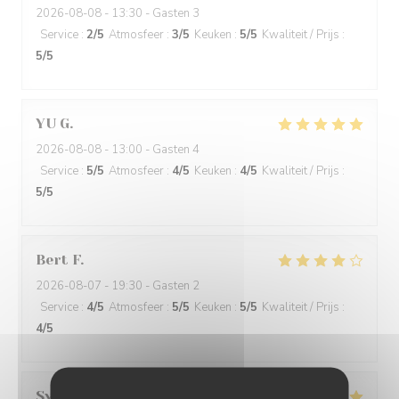
2026-08-08
- 13:30 - Gasten 3
Service
:
2
/5
Atmosfeer
:
3
/5
Keuken
:
5
/5
Kwaliteit / Prijs
:
5
/5
YU
G
2026-08-08
- 13:00 - Gasten 4
Service
:
5
/5
Atmosfeer
:
4
/5
Keuken
:
4
/5
Kwaliteit / Prijs
:
5
/5
Bert
F
2026-08-07
- 19:30 - Gasten 2
Service
:
4
/5
Atmosfeer
:
5
/5
Keuken
:
5
/5
Kwaliteit / Prijs
:
4
/5
Sylvaine
R