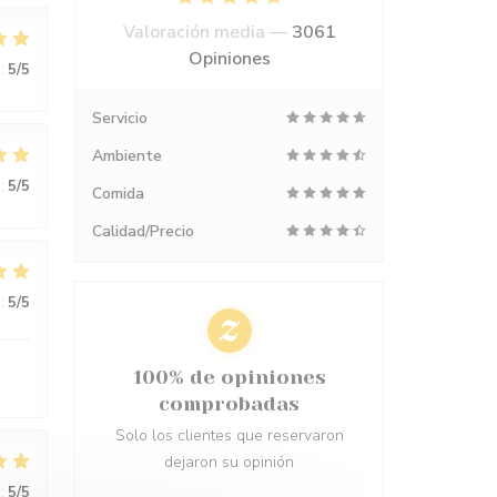
Valoración media —
3061
Opiniones
:
5
/5
Servicio
Ambiente
:
5
/5
Comida
Calidad/Precio
:
5
/5
100% de opiniones
comprobadas
Solo los clientes que reservaron
dejaron su opinión
:
5
/5