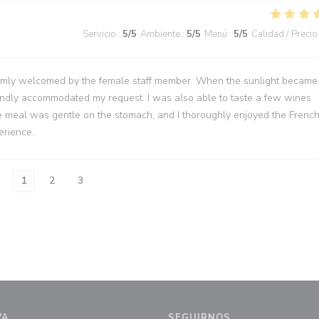
Servicio
:
5
/5
Ambiente
:
5
/5
Menú
:
5
/5
Calidad / Precio
armly welcomed by the female staff member. When the sunlight became
 kindly accommodated my request. I was also able to taste a few wines
he meal was gentle on the stomach, and I thoroughly enjoyed the Frenc
rience..
1
2
3
VA
SEGUIRNOS