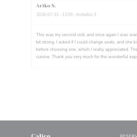
Ariko
S
2026-07-31
- 13:00 - Invitados 3
This was my second visit, and once again I was w
bit strong, I asked if I could change seats, and she
before choosing one, which I really appreciated. T
cuisine. Thank you very much for the wonderful expe
Calice
RESER