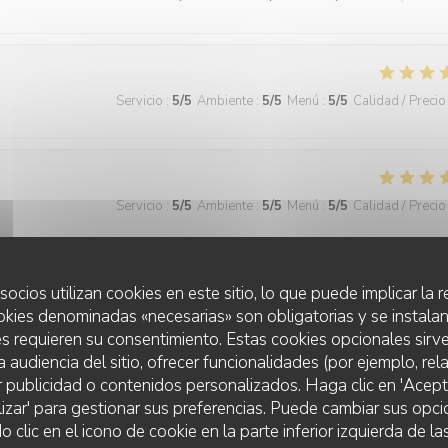
Servicio
:
5
/5
Ambiente
:
5
/5
Menú
:
5
/5
Calidad / Precio
Servicio
:
5
/5
Ambiente
:
5
/5
Menú
:
5
/5
Calidad / Precio
veau.
socios utilizan cookies en este sitio, lo que puede implicar la
okies denominadas «necesarias» son obligatorias y se instalan
s requieren su consentimiento. Estas cookies opcionales sirve
a audiencia del sitio, ofrecer funcionalidades (por ejemplo, re
Servicio
:
4
/5
Ambiente
:
4
/5
Menú
:
5
/5
Calidad / Precio
r publicidad o contenidos personalizados. Haga clic en 'Acept
lizar' para gestionar sus preferencias. Puede cambiar sus opci
lic en el icono de cookie en la parte inferior izquierda de las
iers battus. J'ai apprécié la créativité gustative offerte par l'entrée de