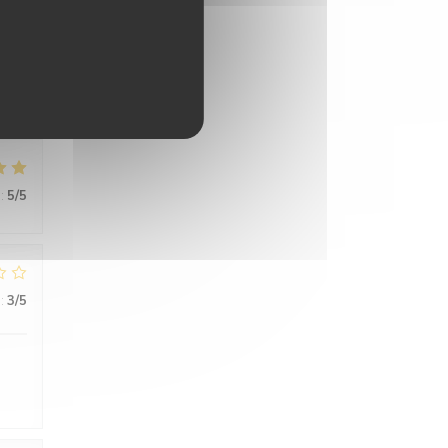
ce
uge
s..
:
5
/5
:
3
/5