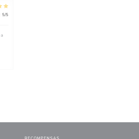
:
5
/5
 a
h
RECOMPENSAS