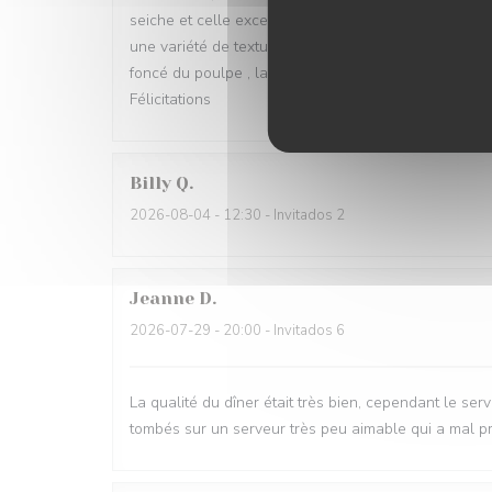
seiche et celle excellente aussi du poulpe en plat p
une variété de textures.. Le magnifique vert près de
foncé du poulpe , la présentation délicate de la pêch
Félicitations
Billy
Q
2026-08-04
- 12:30 - Invitados 2
Jeanne
D
2026-07-29
- 20:00 - Invitados 6
La qualité du dîner était très bien, cependant le 
tombés sur un serveur très peu aimable qui a mal p