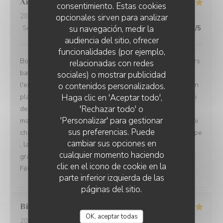
Annie
Q
consentimiento. Estas cookies
opcionales sirven para analizar
2026-08-04
- 13:00 - Invitados 3
su navegación, medir la
Servicio
:
4
/5
Ambiente
:
4
/5
Menú
:
5
/5
Calidad / Precio
:
5
/5
audiencia del sitio, ofrecer
funcionalidades (por ejemplo,
Bon accueil, menu dejeuner original, qui sort des sentiers
relacionadas con redes
battus. J'ai apprécié la créativité gustative offerte par
sociales) o mostrar publicidad
l'entrée de seiche et celle excellente aussi du poulpe en
o contenidos personalizados.
Haga clic en 'Aceptar todo',
plat principal.. Un autre plaisir,et non des moindres celui
'Rechazar todo' o
des yeux qui annonce une variété de textures.. Le
'Personalizar' para gestionar
magnifique vert près de la gelée dorée ( seiche), les mini
sus preferencias. Puede
champignons ocre jaune à coté du rouge foncé du poulpe
cambiar sus opciones en
, la présentation délicate de la pêche melba, ds son
cualquier momento haciendo
granité à la rose.un délice pour les yeux et les papilles..
clic en el icono de cookie en la
Félicitations
parte inferior izquierda de las
páginas del sitio.
Billy
Q
OK, aceptar todas
2026-08-04
- 12:30 - Invitados 2