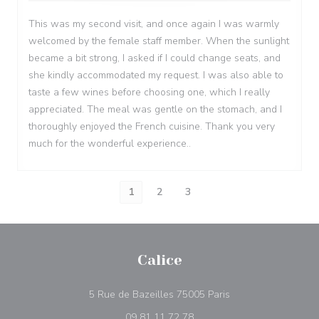
This was my second visit, and once again I was warmly
welcomed by the female staff member. When the sunlight
became a bit strong, I asked if I could change seats, and
she kindly accommodated my request. I was also able to
taste a few wines before choosing one, which I really
appreciated. The meal was gentle on the stomach, and I
thoroughly enjoyed the French cuisine. Thank you very
much for the wonderful experience..
1
2
3
Calice
((abre en una nueva
5 Rue de Bazeilles 75005 Paris
09 81 11 72 78