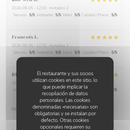
2026-08-05
- 12:00 - Invitados 2
Servicio
:
5
/5
Ambiente
:
5
/5
Menú
:
5
/5
Calidad / Precio
:
5
/5
Francois
L
2026-08-05
- 12:30 - Invitados 3
Servicio
:
5
/5
Ambiente
:
5
/5
Menú
:
5
/5
Calidad / Precio
:
5
/5
El restaurante y sus socios
RD
G
utilizan cookies en este sitio, lo
2026-08-05
- 13:45 - Invitados 3
que puede implicar la
Servicio
:
5
/5
Ambiente
:
5
/5
Menú
:
5
/5
Calidad / Precio
:
5
/5
recopilación de datos
personales. Las cookies
denominadas «necesarias» son
Des saveurs francs et vifs, un restaurant de haut niveau.
obligatorias y se instalan por
defecto. Otras cookies
opcionales requieren su