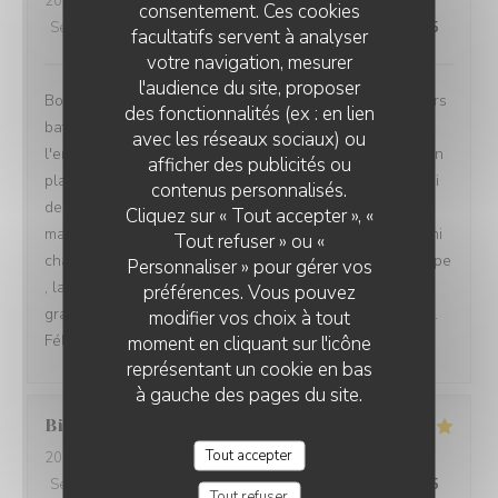
2026-08-04
- 13:00 - Couverts 3
consentement. Ces cookies
Service
:
4
/5
Ambiance
:
4
/5
Cuisine
:
5
/5
Qualité / Prix
:
5
/5
facultatifs servent à analyser
votre navigation, mesurer
l'audience du site, proposer
Bon accueil, menu dejeuner original, qui sort des sentiers
des fonctionnalités (ex : en lien
battus. J'ai apprécié la créativité gustative offerte par
avec les réseaux sociaux) ou
l'entrée de seiche et celle excellente aussi du poulpe en
afficher des publicités ou
plat principal.. Un autre plaisir,et non des moindres celui
contenus personnalisés.
des yeux qui annonce une variété de textures.. Le
Cliquez sur « Tout accepter », «
magnifique vert près de la gelée dorée ( seiche), les mini
Tout refuser » ou «
champignons ocre jaune à coté du rouge foncé du poulpe
Personnaliser » pour gérer vos
, la présentation délicate de la pêche melba, ds son
préférences. Vous pouvez
granité à la rose.un délice pour les yeux et les papilles..
modifier vos choix à tout
Félicitations
moment en cliquant sur l'icône
représentant un cookie en bas
à gauche des pages du site.
Billy
Q
Tout accepter
2026-08-04
- 12:30 - Couverts 2
Service
:
5
/5
Ambiance
:
5
/5
Cuisine
:
5
/5
Qualité / Prix
:
5
/5
Tout refuser