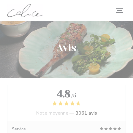
Personnalisation de vos choix en matière de cookies
Avis
4.8
/5
Note moyenne —
3061 avis
Service