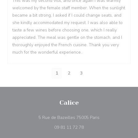
This was my second visit, and once again I was warmly
welcomed by the female staff member. When the sunlight
became a bit strong, I asked if I could change seats, and
she kindly accommodated my request. I was also able to
taste a few wines before choosing one, which I really
appreciated. The meal was gentle on the stomach, and I
thoroughly enjoyed the French cuisine. Thank you very
much for the wonderful experience..
1
2
3
Calice
((ouvre une nouvelle
5 Rue de Bazeilles 75005 Paris
09 81 11 72 78