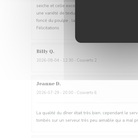
seiche et celle excellente aussi du poulpe en plat p
une variété de textures.. Le magnifique vert près de
foncé du poulpe , la présentation délicate de la pêch
Félicitations
Billy
Q
2026-08-04
- 12:30 - Couverts 2
Jeanne
D
2026-07-29
- 20:00 - Couverts 6
La qualité du dîner était très bien, cependant le 
tombés sur un serveur très peu aimable qui a mal p