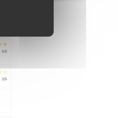
ce
uge
s..
:
5
/5
:
3
/5