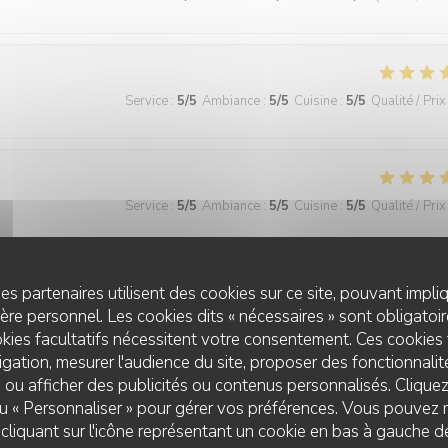
Service
:
5
/5
Ambiance
:
5
/5
Cuisine
:
5
/5
Qualité / Prix
Service
:
5
/5
Ambiance
:
5
/5
Cuisine
:
5
/5
Qualité / Prix
veau.
es partenaires utilisent des cookies sur ce site, pouvant impli
re personnel. Les cookies dits « nécessaires » sont obligatoire
kies facultatifs nécessitent votre consentement. Ces cookies 
gation, mesurer l'audience du site, proposer des fonctionnalité
Service
:
4
/5
Ambiance
:
4
/5
Cuisine
:
5
/5
Qualité / Prix
 ou afficher des publicités ou contenus personnalisés. Clique
 ou « Personnaliser » pour gérer vos préférences. Vous pouvez 
liquant sur l'icône représentant un cookie en bas à gauche d
iers battus. J'ai apprécié la créativité gustative offerte par l'entrée de