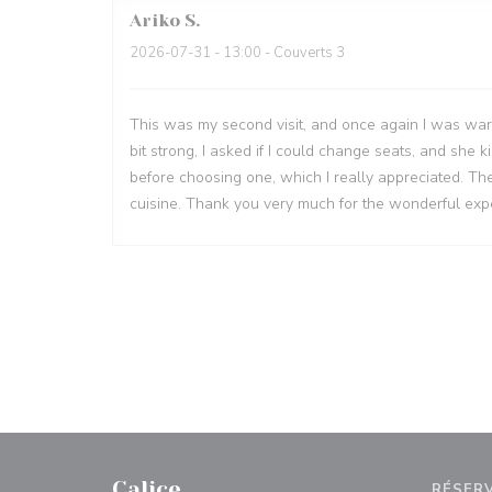
Ariko
S
2026-07-31
- 13:00 - Couverts 3
This was my second visit, and once again I was w
bit strong, I asked if I could change seats, and she
before choosing one, which I really appreciated. T
cuisine. Thank you very much for the wonderful expe
Calice
RÉSER