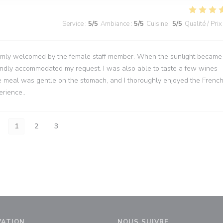
Service
:
5
/5
Ambiance
:
5
/5
Cuisine
:
5
/5
Qualité / Prix
armly welcomed by the female staff member. When the sunlight became
 kindly accommodated my request. I was also able to taste a few wines
he meal was gentle on the stomach, and I thoroughly enjoyed the Frenc
rience..
1
2
3
VATION
NOUS SUIVRE