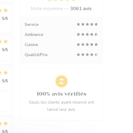
Note moyenne —
3061 avis
:
5
/5
Service
Ambiance
Cuisine
:
5
/5
Qualité/Prix
:
5
/5
100% avis vérifiés
Seuls les clients ayant réservé ont
laissé leur avis
:
5
/5