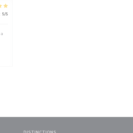
:
5
/5
 a
h
DISTINCTIONS