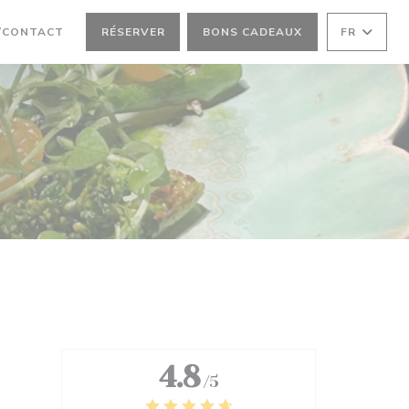
/CONTACT
RÉSERVER
BONS CADEAUX
FR
4.8
/5