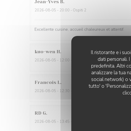
Jean-Yves
B
2026-08-05
- 20:00 - Ospiti 2
Excellente cuisine, accueil chaleureux et attentif.
kuo-wen
H
Il ristorante e i s
dati personali.
2026-08-05
- 12:00 - Ospiti 2
predefinita. Altri 
analizzare la tua n
social network) o v
Francois
L
tutto' o 'Personaliz
2026-08-05
- 12:30 - Ospiti 3
clic
RD
G
2026-08-05
- 13:45 - Ospiti 3