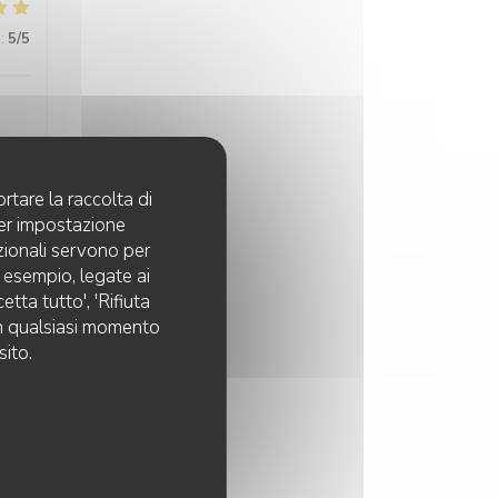
:
5
/5
rtare la raccolta di
per impostazione
:
5
/5
pzionali servono per
d esempio, legate ai
tta tutto', 'Rifiuta
 in qualsiasi momento
:
5
/5
sito.
:
5
/5