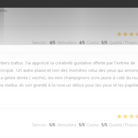
veau.
Servizio
:
4
/5
Atmosfera
:
4
/5
Cucina
:
5
/5
Qualità / Prezzo
iers battus. J'ai apprécié la créativité gustative offerte par l'entrée de
rincipal.. Un autre plaisir,et non des moindres celui des yeux qui annon
 la gelée dorée ( seiche), les mini champignons ocre jaune à coté du ro
e melba, ds son granité à la rose.un délice pour les yeux et les papille
Servizio
:
5
/5
Atmosfera
:
5
/5
Cucina
:
5
/5
Qualità / Prezzo