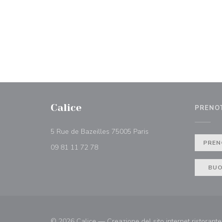
Calice
PRENO
((apre una nuova finestr
5 Rue de Bazeilles 75005 Paris
PREN
09 81 11 72 78
BUO
© 2026 Calice — Creazione del sito internet ristorant