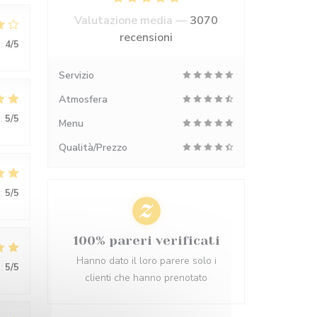
Valutazione media —
3070
recensioni
:
4
/5
Servizio
Atmosfera
:
5
/5
Menu
Qualità/Prezzo
:
5
/5
100% pareri verificati
Hanno dato il loro parere solo i
:
5
/5
clienti che hanno prenotato