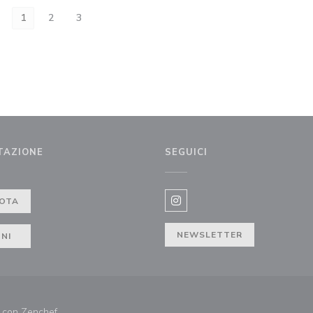
1
2
3
TAZIONE
SEGUICI
a))
OTA
Instagram ((apre una nuova f
NEWSLETTER
NI
((apre una nuova finestra))
e con
Zenchef