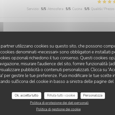
Servizio
:
5
/5
Atmosfera
:
5
/5
Cucina
:
5
/5
Qualità / Prezzo
uoi partner utilizzano cookies su questo sito, che possono compo
 I cookies denominati «necessari» sono obbligatori e installati 
Servizio
:
5
/5
Atmosfera
:
5
/5
Cucina
:
5
/5
Qualità / Prezzo
cookies opzionali richiedono il tuo consenso. Questi cookies o
avigazione, misurare l'audience del sito, fornire funzionalità (a
isualizzare pubblicità o contenuti personalizzati. Clicca su 'Acce
za' per gestire le tue preferenze. Puoi modificare le tue scelte
Servizio
:
5
/5
Atmosfera
:
5
/5
Cucina
:
5
/5
Qualità / Prezzo
cando sull'icona del cookie in basso a sinistra delle pagine del 
Ok, accetta tutto
Rifiuta tutti i cookie
Personalizza
Politica di protezione dei dati personali
Servizio
:
5
/5
Atmosfera
:
5
/5
Cucina
:
5
/5
Qualità / Prezzo
Politica di gestione dei cookie