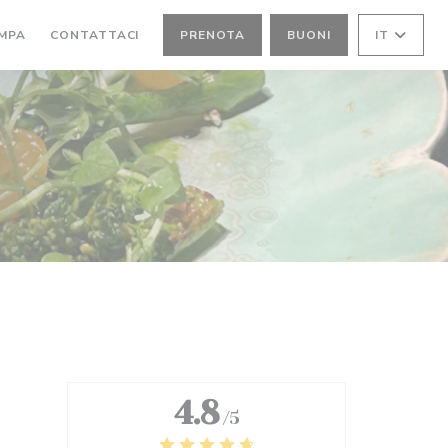
MPA
CONTATTACI
PRENOTA
BUONI
IT
4.8
/5