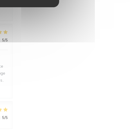
:
5
/5
ce
uge
s..
:
5
/5