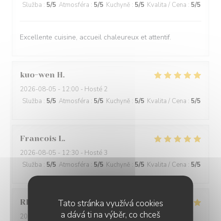
Služba
:
5
/5
Atmosféra
:
5
/5
Kuchyně
:
5
/5
Kvalita / Cena
:
5
/5
Excellente cuisine, accueil chaleureux et attentif.
kuo-wen
H
2026-08-05
- 12:00 - Hosté 2
Služba
:
5
/5
Atmosféra
:
5
/5
Kuchyně
:
5
/5
Kvalita / Cena
:
5
/5
Francois
L
2026-08-05
- 12:30 - Hosté 3
Služba
:
5
/5
Atmosféra
:
5
/5
Kuchyně
:
5
/5
Kvalita / Cena
:
5
/5
RD
G
Tato stránka využívá cookies
a dává ti na výběr, co chceš
2026-08-05
- 13:45 - Hosté 3