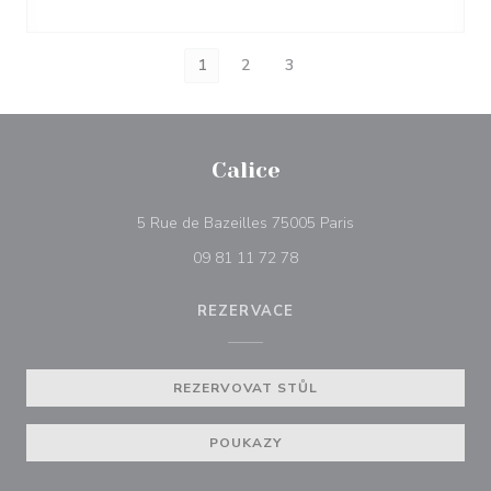
1
2
3
Calice
((otevře se v novém
5 Rue de Bazeilles 75005 Paris
09 81 11 72 78
REZERVACE
REZERVOVAT STŮL
POUKAZY