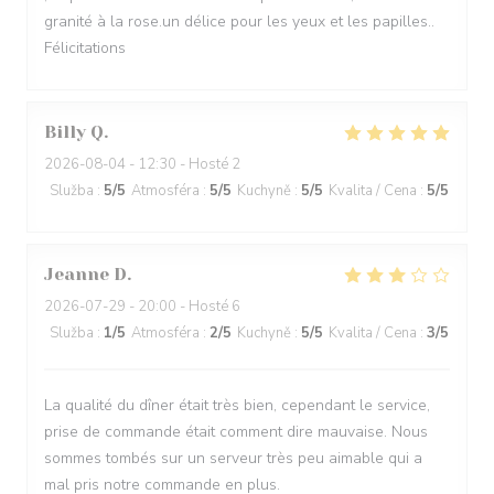
granité à la rose.un délice pour les yeux et les papilles..
Félicitations
Billy
Q
2026-08-04
- 12:30 - Hosté 2
Služba
:
5
/5
Atmosféra
:
5
/5
Kuchyně
:
5
/5
Kvalita / Cena
:
5
/5
Jeanne
D
2026-07-29
- 20:00 - Hosté 6
Služba
:
1
/5
Atmosféra
:
2
/5
Kuchyně
:
5
/5
Kvalita / Cena
:
3
/5
La qualité du dîner était très bien, cependant le service,
prise de commande était comment dire mauvaise. Nous
sommes tombés sur un serveur très peu aimable qui a
mal pris notre commande en plus.