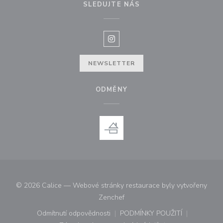
SLEDUJTE NÁS
Instagram ((otevře se v novém o
NEWSLETTER
ODMĚNY
© 2026 Calice — Webové stránky restaurace byly vytvořeny
((otevře se v novém okně))
Zenchef
Odmítnutí odpovědnosti
PODMÍNKY POUŽITÍ
((otevře se v novém okně))
((otevře se v novém o