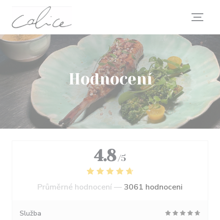
Panel pro správu cookies
Hodnocení
4.8
/5
Průměrné hodnocení —
3061 hodnoceni
Služba