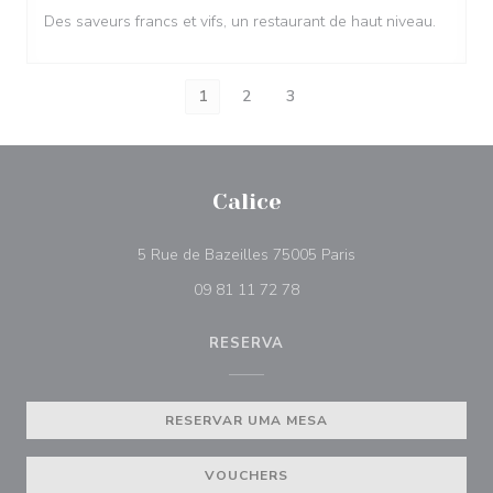
Des saveurs francs et vifs, un restaurant de haut niveau.
1
2
3
Calice
((abre numa nova ja
5 Rue de Bazeilles 75005 Paris
09 81 11 72 78
RESERVA
RESERVAR UMA MESA
VOUCHERS