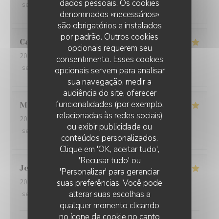
dados pessoais. Os cookies
service
:
5
/5
ambience
:
4
/5
menu
:
4
/5
quality_price
:
5
/5
denominados «necessários»
são obrigatórios e instalados
por padrão. Outros cookies
Catherine
G
opcionais requerem seu
2026-08-06
- 12:30 - guests 3
consentimento. Esses cookies
service
:
5
/5
ambience
:
5
/5
menu
:
5
/5
quality_price
:
5
/5
opcionais servem para analisar
sua navegação, medir a
audiência do site, oferecer
funcionalidades (por exemplo,
Mag
C
relacionadas às redes sociais)
2026-08-06
- 12:30 - guests 2
ou exibir publicidade ou
service
:
5
/5
ambience
:
5
/5
menu
:
5
/5
quality_price
:
5
/5
conteúdos personalizados.
Clique em 'OK, aceitar tudo',
'Recusar tudo' ou
Jean-Yves
B
'Personalizar' para gerenciar
suas preferências. Você pode
2026-08-05
- 20:00 - guests 2
alterar suas escolhas a
service
:
5
/5
ambience
:
5
/5
menu
:
5
/5
quality_price
:
5
/5
qualquer momento clicando
no ícone de cookie no canto