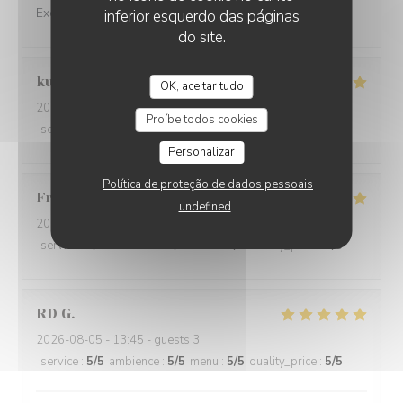
Excellente cuisine, accueil chaleureux et attentif.
inferior esquerdo das páginas
do site.
kuo-wen
H
OK, aceitar tudo
2026-08-05
- 12:00 - guests 2
Proíbe todos cookies
service
:
5
/5
ambience
:
5
/5
menu
:
5
/5
quality_price
:
5
/5
Personalizar
Política de proteção de dados pessoais
Francois
L
undefined
2026-08-05
- 12:30 - guests 3
service
:
5
/5
ambience
:
5
/5
menu
:
5
/5
quality_price
:
5
/5
RD
G
2026-08-05
- 13:45 - guests 3
service
:
5
/5
ambience
:
5
/5
menu
:
5
/5
quality_price
:
5
/5