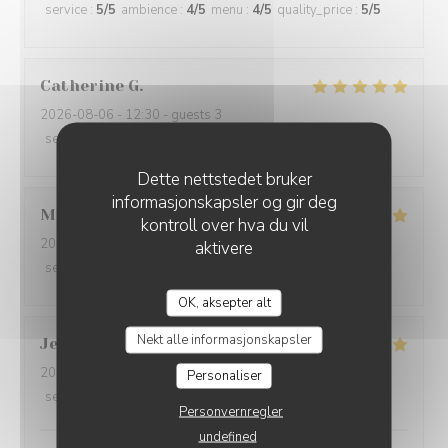
service
:
5
/5
ambience
:
4
/5
menu
:
4
/5
quality_price
:
5
/5
Catherine
G
2026-08-06
- 12:30 - guests 3
service
:
5
/5
ambience
:
5
/5
menu
:
5
/5
quality_price
:
5
/5
Dette nettstedet bruker
informasjonskapsler og gir deg
Mag
C
kontroll over hva du vil
2026-08-06
- 12:30 - guests 2
aktivere
service
:
5
/5
ambience
:
5
/5
menu
:
5
/5
quality_price
:
5
/5
OK, aksepter alt
Nekt alle informasjonskapsler
Jean-Yves
B
2026-08-05
- 20:00 - guests 2
Personaliser
service
:
5
/5
ambience
:
5
/5
menu
:
5
/5
quality_price
:
5
/5
Personvernregler
undefined