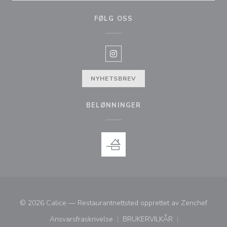
FØLG OSS
Instagram ((åpner i et nytt vindu)
NYHETSBREV
BELØNNINGER
((åpner
© 2026 Calice — Restaurantnettsted opprettet av
Zenchef
Ansvarsfraskrivelse
BRUKERVILKÅR
((åpner i et nytt vindu))
((åpner i et nytt vindu))