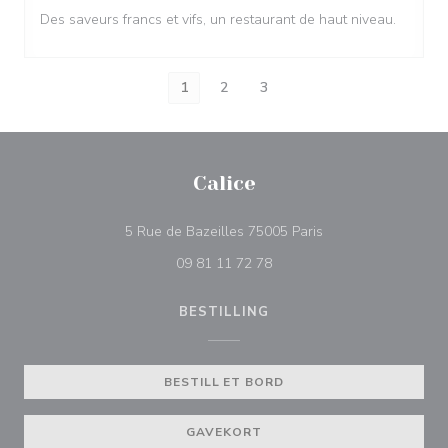
Des saveurs francs et vifs, un restaurant de haut niveau.
1
2
3
Calice
((åpner i et nytt vind
5 Rue de Bazeilles 75005 Paris
09 81 11 72 78
BESTILLING
BESTILL ET BORD
GAVEKORT