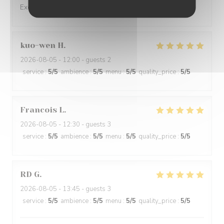
Excellente cuisine, accueil chaleureux et attentif.
kuo-wen
H
2026-08-05
- 12:00 - guests 2
service
:
5
/5
ambience
:
5
/5
menu
:
5
/5
quality_price
:
5
/5
Francois
L
2026-08-05
- 12:30 - guests 3
service
:
5
/5
ambience
:
5
/5
menu
:
5
/5
quality_price
:
5
/5
RD
G
2026-08-05
- 13:45 - guests 3
service
:
5
/5
ambience
:
5
/5
menu
:
5
/5
quality_price
:
5
/5