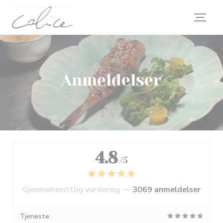
Panel for informasjonskapsler
Anmeldelser
4.8
/5
Gjennomsnittlig vurdering —
3069 anmeldelser
Tjeneste