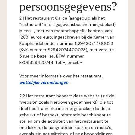
persoonsgegevens?
2.1 Het restaurant Calice (aangeduid als het
"restaurant" in dit gegevensbeschermingsbeleid)
is een -, met een maatschappelijk kapitaal van
12681 euros euro, ingeschreven bij de Kamer van
Koophandel onder nummer 82942074400023
(KvK-nummer 82942074400023), met zetel te
5 rue de bazeilles, BTW-nummer:
FR08829420744, tel: -, email: -.
Voor meer informatie over het restaurant,
wettelijke vermeldingen
.
2.2 Het restaurant beheert deze website (zie de
"website" zoals hierboven gedefinieerd), die tot
doel heeft aan elke internetgebruiker die deze
gebruikt of bezoekt informatie beschikbaar te
stellen om de activiteit van het restaurant te
ontdekken, de aangeboden kaarten en menu's,
evenals zijn actualiteiten, of nog beoordelingen