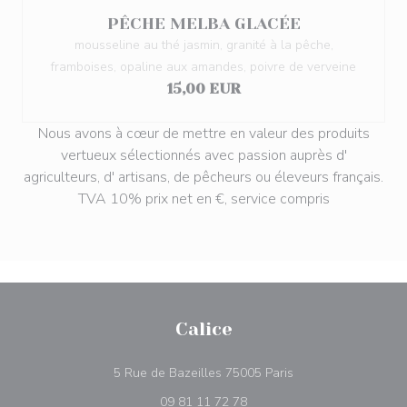
PÊCHE MELBA GLACÉE
mousseline au thé jasmin, granité à la pêche,
framboises, opaline aux amandes, poivre de verveine
15,00 EUR
Nous avons à cœur de mettre en valeur des produits
vertueux sélectionnés avec passion auprès d'
agriculteurs, d' artisans, de pêcheurs ou éleveurs français.
TVA 10% prix net en €, service compris
Calice
((ouvre une nouvelle
5 Rue de Bazeilles 75005 Paris
09 81 11 72 78