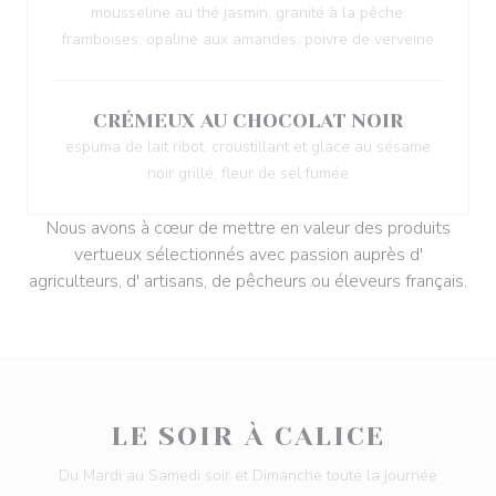
mousseline au thé jasmin, granité à la pêche,
framboises, opaline aux amandes, poivre de verveine
CRÉMEUX AU CHOCOLAT NOIR
espuma de lait ribot, croustillant et glace au sésame
noir grillé, fleur de sel fumée
Nous avons à cœur de mettre en valeur des produits
vertueux sélectionnés avec passion auprès d'
agriculteurs, d' artisans, de pêcheurs ou éleveurs français.
LE SOIR À CALICE
Du Mardi au Samedi soir et Dimanche toute la journée