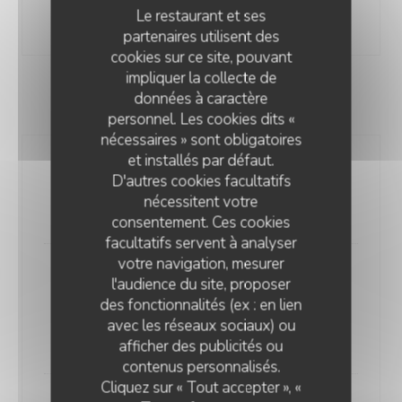
mayonnaise au yuzu kosho
Le restaurant et ses
21,00 EUR
partenaires utilisent des
cookies sur ce site, pouvant
impliquer la collecte de
données à caractère
ENTRÉES
personnel. Les cookies dits «
nécessaires » sont obligatoires
et installés par défaut.
SEICHE & FENOUIL MARINÉS
D'autres cookies facultatifs
gelée de dashi fumé, Vinaigre de fraise, shiso vert
nécessitent votre
16,00 EUR
consentement. Ces cookies
facultatifs servent à analyser
votre navigation, mesurer
CAPELLINI FROIDS
l'audience du site, proposer
granité de gaspacho, dashi à la citronnelle, kimchi
des fonctionnalités (ex : en lien
maison de légumes d’été, groseilles.
avec les réseaux sociaux) ou
16,00 EUR
afficher des publicités ou
contenus personnalisés.
Cliquez sur « Tout accepter », «