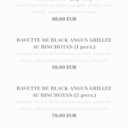
moules marinières au safran, courgette, girolles, œufs
de truite, condiment d’abricot acidulé
68,00 EUR
BAVETTE DE BLACK ANGUS GRILLÉE
AU BINCHOTAN (1 pers.)
pommes de terre de Noirmoutier sautées, salade de
sucrine, mayonnaise au piment, sauce chimichurri
39,00 EUR
BAVETTE DE BLACK ANGUS GRILLÉE
AU BINCHOTAN (2 pers.)
pommes de terre de Noirmoutier sautées, salade de
sucrine, mayonnaise au piment, sauce chimichurri
79,00 EUR