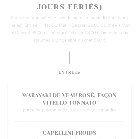
JOURS FÉRIÉS)
Formules proposées le midi du mardi au samedi (Hors Jours
Fériés). Entrée + Plat OU Plat + Dessert 29.00 € Entrée + Plat
+ Dessert 35.00 € Thé glacé “Maison” 8.00 € Limonade aux
agrumes & gingembre du chef 8.00 €
ENTRÉES
WARAYAKI DE VEAU ROSÉ, FAÇON
VITELLO TONNATO
purée de poivron brûlé, sauce vierge, coriandre
CAPELLINI FROIDS