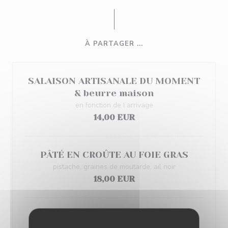
À PARTAGER ...
SALAISON ARTISANALE DU MOMENT
& beurre maison
en fonction de l’arrivage
14,00 EUR
PÂTÉ EN CROÛTE AU FOIE GRAS
pistache, graines de moutarde, ail noir
18,00 EUR
KARAAGÉ DE RIS DE VEAU