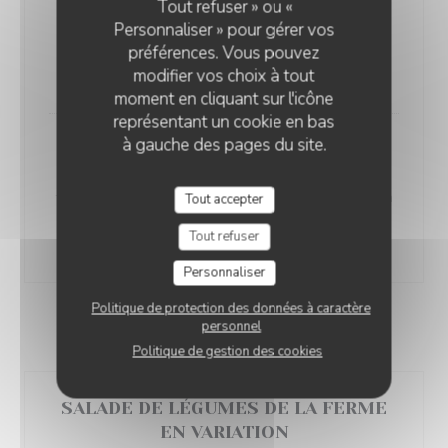
WARAYAKI DE VEAU ROSÉ, FAÇON
Tout refuser » ou «
Personnaliser » pour gérer vos
VITELLO TONNATO
préférences. Vous pouvez
purée de poivron brûlé, sauce vierge, coriandre
modifier vos choix à tout
17,00 EUR
moment en cliquant sur l'icône
représentant un cookie en bas
à gauche des pages du site.
HOMARD BRETON GRILLÉ AU
BINCHŌTAN
tempura de fleur de courgette, jus corsé de homard à
Tout accepter
la citronnelle
Tout refuser
29,00 EUR
Personnaliser
Politique de protection des données à caractère
personnel
POUR 1 OU 2 PERSONNES ...
Politique de gestion des cookies
SALADE DE LÉGUMES DE LA FERME
EN VARIATION