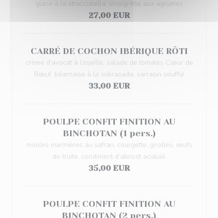
glace à la stracciatella, vinaigrette aux agrumes
27,00 EUR
CARRÉ DE COCHON IBÉRIQUE RÔTI
crème d’avocat à l’oseille, salade de tomates Cœur de
Bœuf, béarnaise à la sobrasada, sarrasin soufflé
33,00 EUR
POULPE CONFIT FINITION AU
BINCHOTAN (1 pers.)
moules marinières au safran, courgette, girolles, œufs
de truite, condiment d’abricot acidulé
35,00 EUR
POULPE CONFIT FINITION AU
BINCHOTAN (2 pers.)