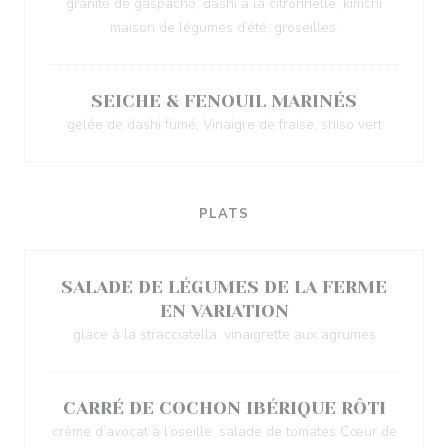
granité de gaspacho, dashi à la citronnelle, kimchi
maison de légumes d’été, groseilles.
SEICHE & FENOUIL MARINÉS
gelée de dashi fumé, Vinaigre de fraise, shiso vert
PLATS
SALADE DE LÉGUMES DE LA FERME
EN VARIATION
glace à la stracciatella, vinaigrette aux agrumes
CARRÉ DE COCHON IBÉRIQUE RÔTI
crème d’avocat à l’oseille, salade de tomates Cœur de