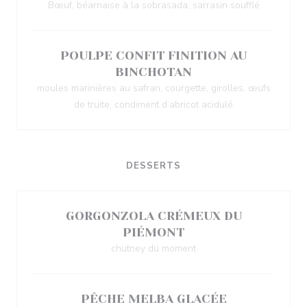
Bœuf, béarnaise à la sobrasada, sarrasin soufflé
POULPE CONFIT FINITION AU
BINCHOTAN
moules marinières au safran, courgette, girolles, œufs
de truite, condiment d’abricot acidulé
DESSERTS
GORGONZOLA CRÉMEUX DU
PIÉMONT
chutney du moment
PÊCHE MELBA GLACÉE