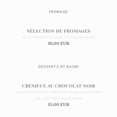
FROMAGE
SÉLECTION DE FROMAGES
de la crèmerie Frescolet, Chutney de saison
16,00 EUR
DESSERTS BY KAORI
CRÉMEUX AU CHOCOLAT NOIR
espuma de lait ribot, croustillant et glace au sésame
noir grillé, fleur de sel fumée
15,00 EUR