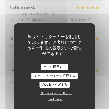
Catherine
G
2026-08-06
- 12:30 - ゲスト 3
サービス
:
5
/5
雰囲気
:
5
/5
メニュー
:
5
/5
品質-価格
:
5
/5
当サイトはクッキーを利用し
Mag
C
ております。お客様自身でク
2026-08-06
- 12:30 - ゲスト 2
ッキー利用の設定および管理
サービス
:
5
/5
雰囲気
:
5
/5
メニュー
:
5
/5
品質-価格
:
5
/5
ができます。
全てに同意する
Jean-Yves
B
すべてのクッキーを拒否する
2026-08-05
- 20:00 - ゲスト 2
サービス
:
5
/5
雰囲気
:
5
/5
メニュー
:
5
/5
品質-価格
:
5
/5
カスタマイズする
プライバシーポリシー
Excellente cuisine, accueil chaleureux et attentif.
undefined