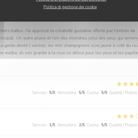
Politica di gestione dei cookie
Servizio
:
4
/5
Atmosfera
:
4
/5
Cucina
:
5
/5
Qualità / Prezzo
iers battus. J'ai apprécié la créativité gustative offerte par l'entrée de
rincipal.. Un autre plaisir,et non des moindres celui des yeux qui annon
 la gelée dorée ( seiche), les mini champignons ocre jaune à coté du ro
e melba, ds son granité à la rose.un délice pour les yeux et les papille
Servizio
:
5
/5
Atmosfera
:
5
/5
Cucina
:
5
/5
Qualità / Prezzo
Servizio
:
1
/5
Atmosfera
:
2
/5
Cucina
:
5
/5
Qualità / Prezzo