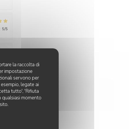
:
5
/5
:
5
/5
rtare la raccolta di
per impostazione
pzionali servono per
d esempio, legate ai
:
5
/5
tta tutto', 'Rifiuta
 in qualsiasi momento
sito.