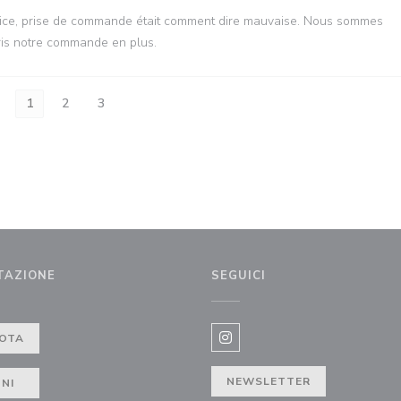
service, prise de commande était comment dire mauvaise. Nous sommes
ris notre commande en plus.
1
2
3
TAZIONE
SEGUICI
a))
OTA
Instagram ((apre una nuova f
NEWSLETTER
NI