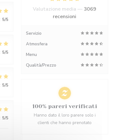
Valutazione media —
3069
recensioni
:
5
/5
Servizio
Atmosfera
:
5
/5
Menu
Qualità/Prezzo
:
5
/5
100% pareri verificati
Hanno dato il loro parere solo i
:
5
/5
clienti che hanno prenotato