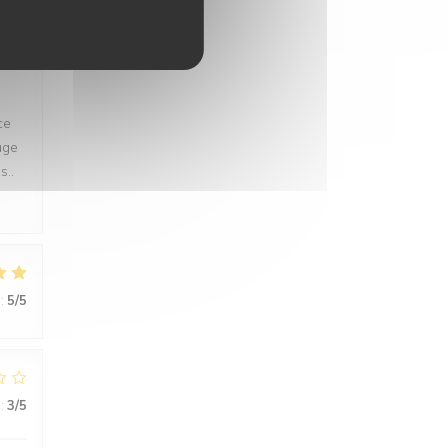
:
5
/5
ce
uge
s..
:
5
/5
:
3
/5