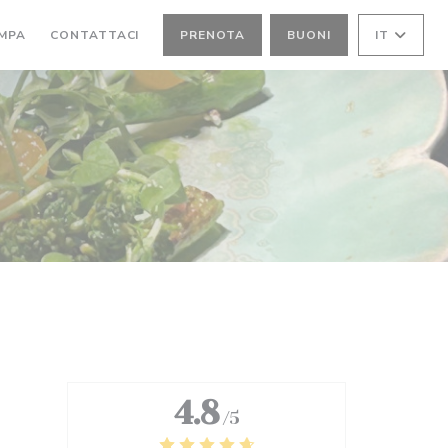
MPA
CONTATTACI
PRENOTA
BUONI
IT
4.8
/5