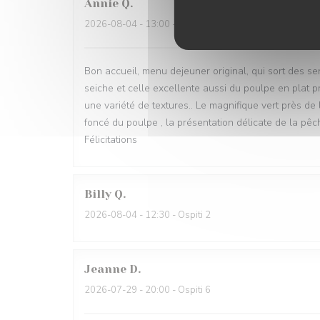
Annie
Q
2026-08-04
- 13:00 - Ospiti 3
Bon accueil, menu dejeuner original, qui sort des sent
seiche et celle excellente aussi du poulpe en plat p
une variété de textures.. Le magnifique vert près de
foncé du poulpe , la présentation délicate de la pêch
Félicitations
Billy
Q
2026-08-04
- 12:30 - Ospiti 2
Jeanne
D
2026-07-29
- 20:00 - Ospiti 6