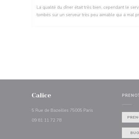
La qualité du dîner était très bien, cependant le 
tombés sur un serveur très peu aimable qui a mal p
Calice
PRENO
((apre una nuova finestr
5 Rue de Bazeilles 75005 Paris
PREN
09 81 11 72 78
BUO