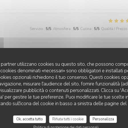
Servizio
:
5
/5
Atmosfera
:
5
/5
Cucina
:
5
/5
Qualità / Prezzo
Servizio
:
5
/5
Atmosfera
:
5
/5
Cucina
:
5
/5
Qualità / Prezzo
uoi partner utilizzano cookies su questo sito, che possono compo
 I cookies denominati «necessari» sono obbligatori e installati 
cookies opzionali richiedono il tuo consenso. Questi cookies o
avigazione, misurare l'audience del sito, fornire funzionalità (a
Servizio
:
5
/5
Atmosfera
:
5
/5
Cucina
:
5
/5
Qualità / Prezzo
isualizzare pubblicità o contenuti personalizzati. Clicca su 'Acce
za' per gestire le tue preferenze. Puoi modificare le tue scelte
cando sull'icona del cookie in basso a sinistra delle pagine del 
veau.
Ok, accetta tutto
Rifiuta tutti i cookie
Personalizza
Politica di protezione dei dati personali