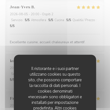
Jean-Yves
B
2026-08-05
- 20:00 - Ospiti 2
Servizio
:
5
/5
Atmosfera
:
5
/5
Cucina
:
5
/5
Qualità / Prezzo
:
5
/5
Excellente cuisine, accueil chaleureux et attentif.
kuo-wen
H
Il ristorante e i suoi partner
2026-08-05
- 12:00 - Ospiti 2
utilizzano cookies su questo
Servizio
:
5
/5
Atmosfera
:
5
/5
Cucina
:
5
/5
Qualità / Prezzo
:
sito, che possono comportare
5
/5
la raccolta di dati personali. I
cookies denominati
«necessari» sono obbligatori e
Francois
L
installati per impostazione
2026-08-05
- 12:30 - Ospiti 3
predefinita. Altri cookies