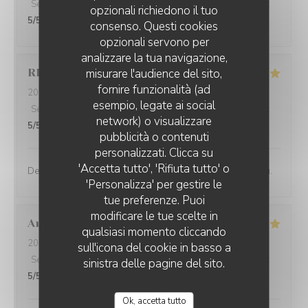
Servizio
:
5
/5
Atmosfera
:
5
/5
Cucina
:
5
/5
Qualità / Prezzo
:
opzionali richiedono il tuo
5
/5
consenso. Questi cookies
opzionali servono per
analizzare la tua navigazione,
misurare l'audience del sito,
RD
G
fornire funzionalità (ad
2026-08-05
- 13:45 - Ospiti 3
esempio, legate ai social
Servizio
:
5
/5
Atmosfera
:
5
/5
Cucina
:
5
/5
Qualità / Prezzo
:
network) o visualizzare
5
/5
pubblicità o contenuti
personalizzati. Clicca su
'Accetta tutto', 'Rifiuta tutto' o
Des saveurs francs et vifs, un restaurant de haut niveau.
'Personalizza' per gestire le
tue preferenze. Puoi
modificare le tue scelte in
Annie
Q
qualsiasi momento cliccando
2026-08-04
- 13:00 - Ospiti 3
sull'icona del cookie in basso a
Servizio
:
4
/5
Atmosfera
:
4
/5
Cucina
:
5
/5
Qualità / Prezzo
:
sinistra delle pagine del sito.
5
/5
Ok, accetta tutto