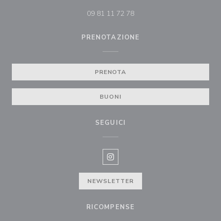
09 81 11 72 78
PRENOTAZIONE
PRENOTA
BUONI
SEGUICI
Instagram ((apre una nuova fines
NEWSLETTER
RICOMPENSE