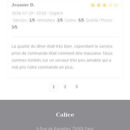
Jeanne
D
2026-07-29
- 20:00 - Ospiti 6
Servizio
:
1
/5
Atmosfera
:
2
/5
Cucina
:
5
/5
Qualità / Prezzo
:
3
/5
La qualité du dîner était très bien, cependant le service,
prise de commande était comment dire mauvaise. Nous
sommes tombés sur un serveur très peu aimable qui a
mal pris notre commande en plus.
1
2
3
Calice
((apre una nuova fin
5 Rue de Bazeilles 75005 Paris