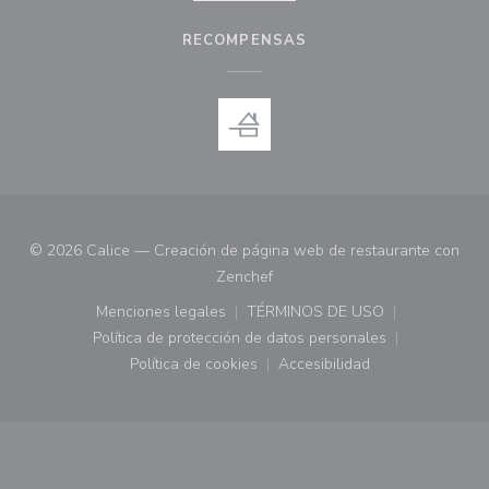
RECOMPENSAS
© 2026 Calice — Creación de página web de restaurante con
((abre en una nueva ventana))
Zenchef
Menciones legales
TÉRMINOS DE USO
((abre en una nueva ventana))
((abre en una nueva ven
Política de protección de datos personales
((abre en una nueva ventana))
Política de cookies
Accesibilidad
((abre en una nueva ventana))
((abre en una nueva ven