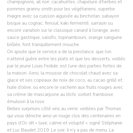
champignons, ail noir, cacahuètes, chapelure d’herbes et
pommes granny smith pour les végétariens, superbe
maigre avec sa cuisson aiguisée au binchotan, sabayon
bisque au cognac, fenouil, kaki fermenté, sarrasin ou
encore variation sur le classique canard à l’orange, avec
sauce gastrique, salsifis, topinambours, orange sanguine
brûlée, font tranquillement mouche.
On ajoute que le service a de la prestance, que l’on
n’attend guère entre les plats et que les desserts, veillés
par le jeune Louis Fedide, est l’une des parties fortes de
la maison. Ainsi, la mousse de chocolat chaud avec sa
glace et ses copeaux de noix de coco, au cacao grillé et
huile d’olive, ou encore le vacherin aux fruits rouges avec
sa crème de mascarpone au litchi, sorbet framboise,
émulsion à la rose.
Belles surprises côté vins au verre, veillées par Thomas
qui vous déniche ainsi un rouge clos des centenaires en
pays d’Oc dit « luxe, calme et volupté », signé Stéphanie
et Luc Baudet 2019. Le soir, il n’y a pas de menu. La