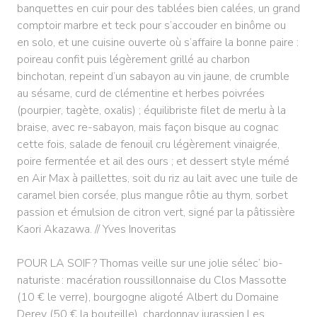
banquettes en cuir pour des tablées bien calées, un grand
comptoir marbre et teck pour s’accouder en binôme ou
en solo, et une cuisine ouverte où s’affaire la bonne paire :
poireau confit puis légèrement grillé au charbon
binchotan, repeint d’un sabayon au vin jaune, de crumble
au sésame, curd de clémentine et herbes poivrées
(pourpier, tagète, oxalis) ; équilibriste filet de merlu à la
braise, avec re-sabayon, mais façon bisque au cognac
cette fois, salade de fenouil cru légèrement vinaigrée,
poire fermentée et ail des ours ; et dessert style mémé
en Air Max à paillettes, soit du riz au lait avec une tuile de
caramel bien corsée, plus mangue rôtie au thym, sorbet
passion et émulsion de citron vert, signé par la pâtissière
Kaori Akazawa. // Yves Inoveritas
POUR LA SOIF ? Thomas veille sur une jolie sélec’ bio-
naturiste : macération roussillonnaise du Clos Massotte
(10 € le verre), bourgogne aligoté Albert du Domaine
Derey (50 € la bouteille), chardonnay jurassien Les