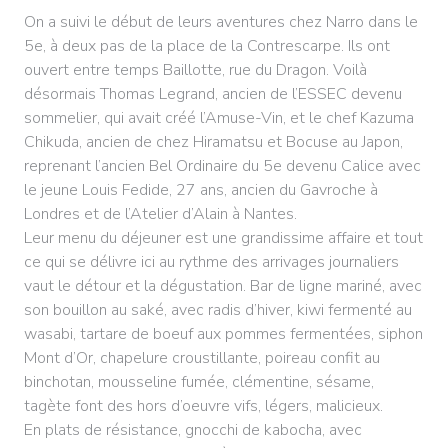
On a suivi le début de leurs aventures chez Narro dans le
5e, à deux pas de la place de la Contrescarpe. Ils ont
ouvert entre temps Baillotte, rue du Dragon. Voilà
désormais Thomas Legrand, ancien de l’ESSEC devenu
sommelier, qui avait créé l’Amuse-Vin, et le chef Kazuma
Chikuda, ancien de chez Hiramatsu et Bocuse au Japon,
reprenant l’ancien Bel Ordinaire du 5e devenu Calice avec
le jeune Louis Fedide, 27 ans, ancien du Gavroche à
Londres et de l’Atelier d’Alain à Nantes.
Leur menu du déjeuner est une grandissime affaire et tout
ce qui se délivre ici au rythme des arrivages journaliers
vaut le détour et la dégustation. Bar de ligne mariné, avec
son bouillon au saké, avec radis d’hiver, kiwi fermenté au
wasabi, tartare de boeuf aux pommes fermentées, siphon
Mont d’Or, chapelure croustillante, poireau confit au
binchotan, mousseline fumée, clémentine, sésame,
tagète font des hors d’oeuvre vifs, légers, malicieux.
En plats de résistance, gnocchi de kabocha, avec