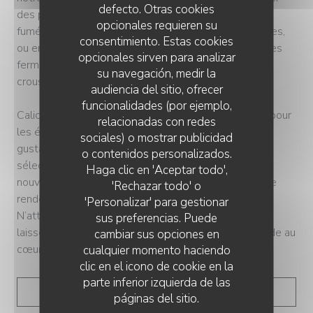
defecto. Otras cookies
des plats exquis tels que le gravlax de queue jaune
opcionales requieren su
fumée, sublimé par un bouillon de saké et des agrumes,
consentimiento. Estas cookies
ou encore le tartare de bœuf accompagné de pommes
opcionales sirven para analizar
fermentées, siphon du Mont d’Or et chapelure
su navegación, medir la
croustillante.
audiencia del sitio, ofrecer
funcionalidades (por ejemplo,
Calice s’affirme comme une adresse incontournable pour
relacionadas con redes
les épicuriens en quête d’une expérience humaine et
sociales) o mostrar publicidad
gustative exceptionnelle. Entre la cuisine raffinée, la
o contenidos personalizados.
sélection de vins de qualité, et le cadre élégant, ce
Haga clic en 'Aceptar todo',
nouveau joyau parisien est destiné à devenir le lieu de
'Rechazar todo' o
rendez-vous privilégié des amateurs de bonne chère.
'Personalizar' para gestionar
N’attendez plus pour ouvrir les portes de Calice et
sus preferencias. Puede
laissez-vous emporter par cette échappée gourmande au
cambiar sus opciones en
cœur de la capitale.
cualquier momento haciendo
clic en el icono de cookie en la
parte inferior izquierda de las
((ABRE EN UNA NUEVA 
LEA EL ARTICULO
páginas del sitio.