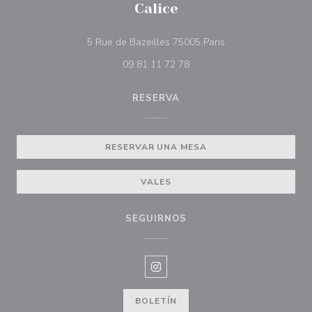
Calice
((abre en una nueva
5 Rue de Bazeilles 75005 Paris
09 81 11 72 78
RESERVA
RESERVAR UNA MESA
VALES
SEGUIRNOS
Instagram ((abre en una nueva v
BOLETÍN