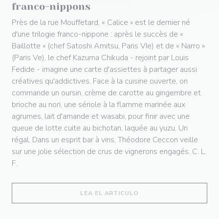
franco-nippons
Près de la rue Mouffetard, « Calice » est le dernier né
d'une trilogie franco-nippone : après le succès de «
Baillotte » (chef Satoshi Amitsu, Paris VIe) et de « Narro »
(Paris Ve), le chef Kazuma Chikuda - rejoint par Louis
Fedide - imagine une carte d'assiettes à partager aussi
créatives qu'addictives. Face à la cuisine ouverte, on
commande un oursin, crème de carotte au gingembre et
brioche au nori, une sériole à la flamme marinée aux
agrumes, lait d'amande et wasabi, pour finir avec une
queue de lotte cuite au bichotan, laquée au yuzu. Un
régal. Dans un esprit bar à vins, Théodore Ceccon veille
sur une jolie sélection de crus de vignerons engagés. C. L.
F.
((ABRE EN UNA NUEVA 
LEA EL ARTICULO