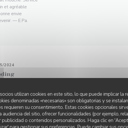
fait mouche. Service
in et agréable
donne envie
evenir. — E.Pa.
05/2024
oding
uête du Graal, du côté de la rue Mouffetard ? De bonne foi, Juli
uda, la clique du resto Narro, ont mis leur Calice entre les mains
socios utilizan cookies en este sitio, lo que puede implicar la
ndres) et de son second second Nicolas Most (ex-Flonflon à Paris
okies denominadas «necesarias» son obligatorias y se instalan
es banquettes en cuir pour des tablées bien calées, un grand com
s requieren su consentimiento. Estas cookies opcionales sirve
inôme ou en solo, et une cuisine ouverte où s’affaire la bonne pai
a audiencia del sitio, ofrecer funcionalidades (por ejemplo, re
lé au charbon binchotan, repeint d’un sabayon au vin jaune, de cr
r publicidad o contenidos personalizados. Haga clic en 'Acept
erbes poivrées (pourpier, tagète, oxalis) ; équilibriste filet de mer
lizar' para gestionar sus preferencias. Puede cambiar sus opci