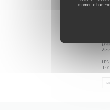
faço
momento haciendo c
ours
cors
Akaz
POUR
Mass
jura
élev
LES 
140 
L