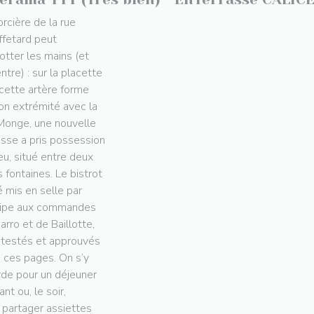
orcière de la rue
fetard peut
rotter les mains (et
ntre) : sur la placette
cette artère forme
on extrémité avec la
Monge, une nouvelle
asse a pris possession
ieu, situé entre deux
s fontaines. Le bistrot
é mis en selle par
uipe aux commandes
arro et de Baillotte,
 testés et approuvés
 ces pages. On s’y
rde pour un déjeuner
nt ou, le soir,
 partager assiettes