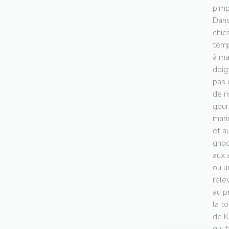
pimp
Dans
chic
temp
à ma
doig
pas 
de r
gour
mari
et a
gnoc
aux 
ou u
rele
au p
la t
de K