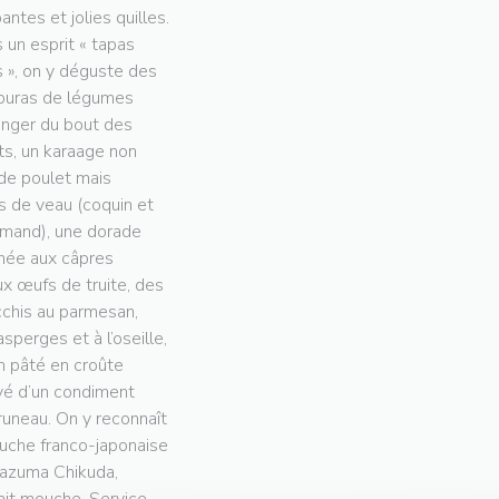
antes et jolies quilles.
 un esprit « tapas
s », on y déguste des
uras de légumes
nger du bout des
ts, un karaage non
de poulet mais
is de veau (coquin et
mand), une dorade
née aux câpres
ux œufs de truite, des
chis au parmesan,
asperges et à l’oseille,
n pâté en croûte
vé d’un condiment
runeau. On y reconnaît
ouche franco-japonaise
azuma Chikuda,