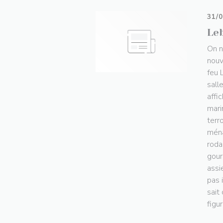
31/
Leb
On n
nouv
feu 
sall
affi
mari
terr
ména
roda
gour
assi
pas 
sait
figu