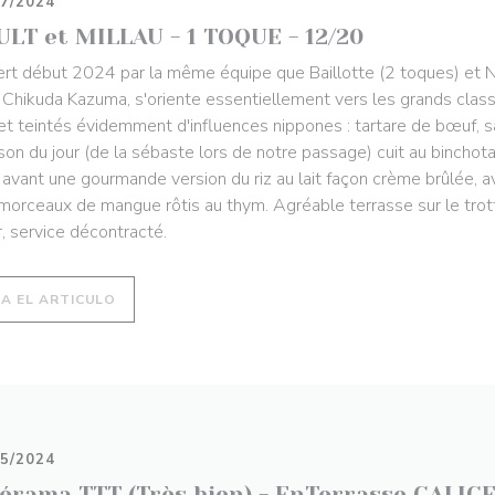
07/2024
ULT et MILLAU - 1 TOQUE - 12/20
rt début 2024 par la même équipe que Baillotte (2 toques) et Narr
 Chikuda Kazuma, s'oriente essentiellement vers les grands class
 et teintés évidemment d'influences nippones : tartare de bœuf,
son du jour (de la sébaste lors de notre passage) cuit au binchotan
 avant une gourmande version du riz au lait façon crème brûlée, a
morceaux de mangue rôtis au thym. Agréable terrasse sur le trott
r, service décontracté.
((ABRE EN UNA NUEVA VENTANA))
EA EL ARTICULO
05/2024
lérama TTT (Très bien) - EnTerrasse CALIC