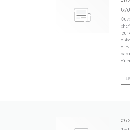
22/
GA
Ouve
chef
jour
pois
ours
ses 
dîne
L
22/
Té