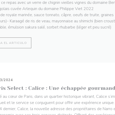
 ce repas avec un verre de chignin vieilles vignes du domaine Ber
jolais cuvée Arlequin du domaine Philippe Viet 2022
de royale marinée, sauce tonnato, câpre, oeufs de truite, graine
urs)- Karaagé de ris de veau, mayonnaise au shimichi (bien croust
ble, émulsion sakura salé, sorbet rhubarbe (léger et peu sucré)
((ABRE EN UNA NUEVA VENTANA))
EA EL ARTICULO
03/2024
ris Select : Calice : Une échappée gourman
é au cœur de Paris, dans un quartier historique vibrant, Calice s’
cueil et le service se conjuguent pour offrir une expérience unique
 dernier, Calice, la nouvelle adresse des propriétaires de Narro e