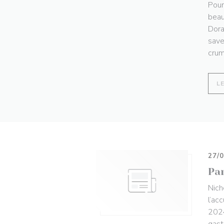
Pour
beau
Dora
save
crum
L
27/
Pa
Nich
l’ac
2024