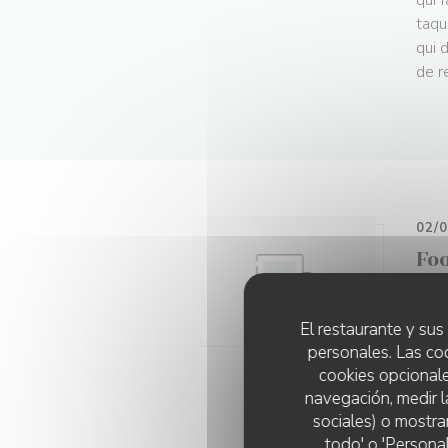
qui 
taqu
qui 
de r
02/
Fo
En q
Chik
El restaurante y sus 
à Lo
personales. Las co
larg
cookies opcionale
en b
navegación, medir l
gril
sociales) o mostra
et h
todo' o 'Persona