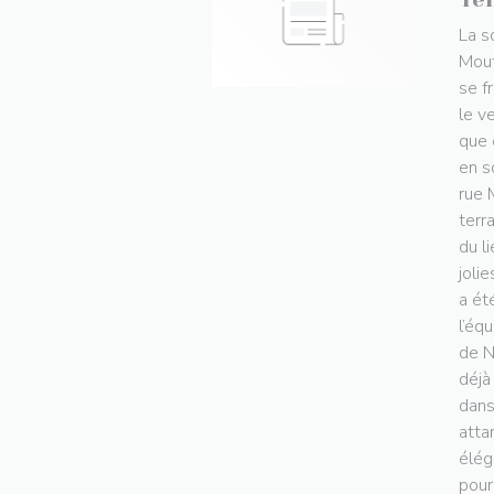
La s
Mouf
se f
le ve
que 
en s
rue 
terr
du l
jolie
a ét
l’éq
de N
déjà
dans
atta
éléga
pour