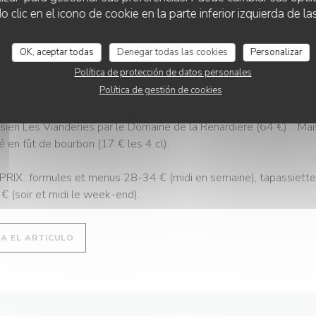
n bisque au cognac cette fois, salade de fenouil cru légèrement v
lic en el icono de cookie en la parte inferior izquierda de las
 ; et dessert style mémé en Air Max à paillettes, soit du riz au la
ée, plus mangue rôtie au thym, sorbet passion et émulsion de citro
OK, aceptar todas
Denegar todas las cookies
Personalizar
awa. // Yves Inoveritas
Política de protección de datos personales
Política de gestión de cookies
 LA SOIF ? Thomas veille sur une jolie sélec’ bio-naturiste : mac
otte (10 € le verre), bourgogne aligoté Albert du Domaine Derey
ssien Les Vianderies par le Domaine de la Renardière (64 €)… Mai
é en fût de bourbon (17 € les 4 cl).
PRIX : formules et menus 28-34 € (midi en semaine), tapassiett
€ (soir et midi le week-end).
((ABRE EN UNA NUEVA VENTANA))
EA EL ARTICULO