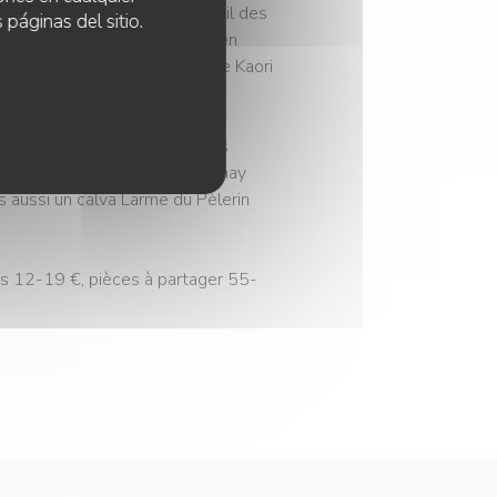
inaigrée, poire fermentée et ail des
 páginas del sitio.
it avec une tuile de caramel bien
n vert, signé par la pâtissière Kaori
ération roussillonnaise du Clos
 (50 € la bouteille), chardonnay
s aussi un calva Larme du Pèlerin
es 12-19 €, pièces à partager 55-