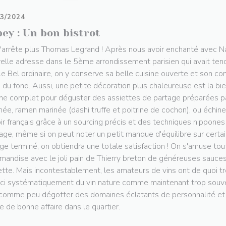
03/2024
ey : Un bon bistrot
'arrête plus Thomas Legrand ! Après nous avoir enchanté avec Narr
elle adresse dans le 5ème arrondissement parisien qui avait ten
Le Bel ordinaire, on y conserve sa belle cuisine ouverte et son co
e du fond. Aussi, une petite décoration plus chaleureuse est la bie
che complet pour déguster des assiettes de partage préparées pa
née, ramen marinée (dashi truffe et poitrine de cochon), ou échine 
oir français grâce à un sourcing précis et des techniques nippones
ge, même si on peut noter un petit manque d'équilibre sur certai
ge terminé, on obtiendra une totale satisfaction ! On s'amuse to
mandise avec le joli pain de Thierry breton de généreuses sauce
ette. Mais incontestablement, les amateurs de vins ont de quoi t
ici systématiquement du vin nature comme maintenant trop souvent
 comme peu dégotter des domaines éclatants de personnalité et 
re de bonne affaire dans le quartier.