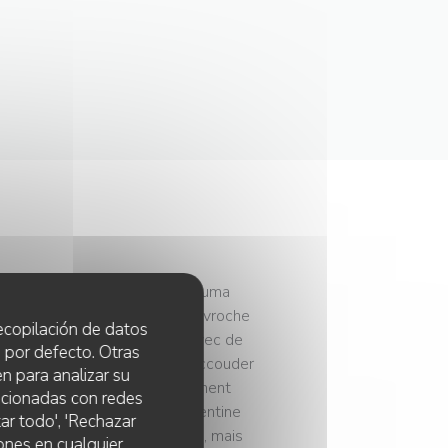
en Alain, Thomas Legrand et Kazuma
 du cuistot Louis Fedide (ex-Gavroche
 recopilación de datos
). La mise ? Une salle ocre avec de
 por defecto. Otras
ptoir marbre et teck pour s’accouder
n para analizar su
re : poireau confit puis légèrement
lacionadas con redes
umble au sésame, curd de clémentine
ar todo', 'Rechazar
lu à la braise, avec re-sabayon, mais
ones en cualquier