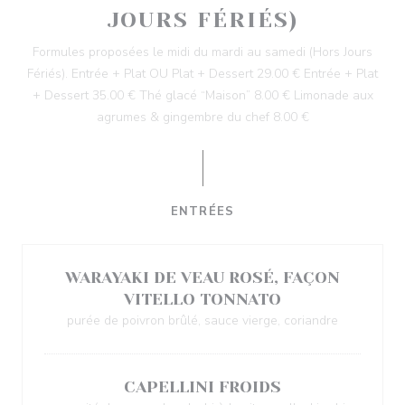
JOURS FÉRIÉS)
Formules proposées le midi du mardi au samedi (Hors Jours
Fériés). Entrée + Plat OU Plat + Dessert 29.00 € Entrée + Plat
+ Dessert 35.00 € Thé glacé “Maison” 8.00 € Limonade aux
agrumes & gingembre du chef 8.00 €
ENTRÉES
WARAYAKI DE VEAU ROSÉ, FAÇON
VITELLO TONNATO
purée de poivron brûlé, sauce vierge, coriandre
CAPELLINI FROIDS