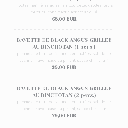
moules marinières au safran, courgette, girolles, œufs
de truite, condiment d’abricot acidulé
68,00 EUR
BAVETTE DE BLACK ANGUS GRILLÉE
AU BINCHOTAN (1 pers.)
pommes de terre de Noirmoutier sautées, salade de
sucrine, mayonnaise au piment, sauce chimichurri
39,00 EUR
BAVETTE DE BLACK ANGUS GRILLÉE
AU BINCHOTAN (2 pers.)
pommes de terre de Noirmoutier sautées, salade de
sucrine, mayonnaise au piment, sauce chimichurri
79,00 EUR