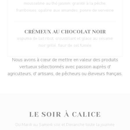
mousseline au thé jasmin, granité à la pêche,
framboises, opaline aux amandes, poivre de verveine
CRÉMEUX AU CHOCOLAT NOIR
espuma de lait ribot, croustillant et glace au sésame
noir grillé, fleur de sel fumée
Nous avons à cœur de mettre en valeur des produits
vertueux sélectionnés avec passion auprès d'
agriculteurs, d' artisans, de pêcheurs ou éleveurs français.
LE SOIR À CALICE
Du Mardi au Samedi soir et Dimanche toute la journée