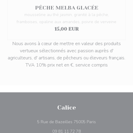
PÊCHE MELBA GLACÉE
mousseline au thé jasmin, granité à la pêche,
framboises, opaline aux amandes, poivre de verveine
15,00 EUR
Nous avons à cœur de mettre en valeur des produits
vertueux sélectionnés avec passion auprès d'
agriculteurs, d' artisans, de pêcheurs ou éleveurs français.
TVA 10% prix net en €, service compris
Calice
((opens in a new w
5 Rue de Bazeilles 75005 Paris
09 81 11 72 78