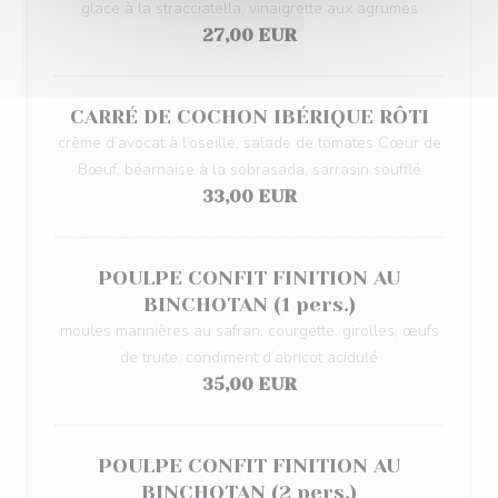
glace à la stracciatella, vinaigrette aux agrumes
27,00 EUR
CARRÉ DE COCHON IBÉRIQUE RÔTI
crème d’avocat à l’oseille, salade de tomates Cœur de
Bœuf, béarnaise à la sobrasada, sarrasin soufflé
33,00 EUR
POULPE CONFIT FINITION AU
BINCHOTAN (1 pers.)
moules marinières au safran, courgette, girolles, œufs
de truite, condiment d’abricot acidulé
35,00 EUR
POULPE CONFIT FINITION AU
BINCHOTAN (2 pers.)