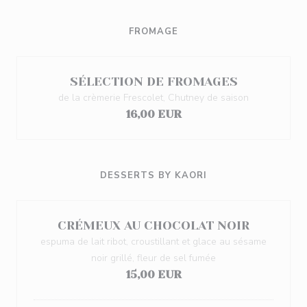
FROMAGE
SÉLECTION DE FROMAGES
de la crèmerie Frescolet, Chutney de saison
16,00 EUR
DESSERTS BY KAORI
CRÉMEUX AU CHOCOLAT NOIR
espuma de lait ribot, croustillant et glace au sésame
noir grillé, fleur de sel fumée
15,00 EUR