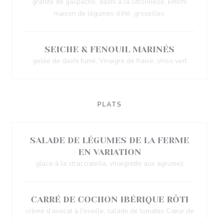
granité de gaspacho, dashi à la citronnelle, kimchi
maison de légumes d’été, groseilles.
SEICHE & FENOUIL MARINÉS
gelée de dashi fumé, Vinaigre de fraise, shiso vert
PLATS
SALADE DE LÉGUMES DE LA FERME
EN VARIATION
glace à la stracciatella, vinaigrette aux agrumes
CARRÉ DE COCHON IBÉRIQUE RÔTI
crème d’avocat à l’oseille, salade de tomates Cœur de