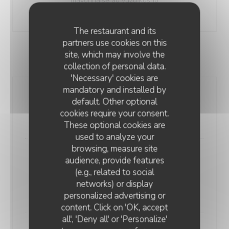
mayonnaise au yuzu kosho
21,00 EUR
The restaurant and its
partners use cookies on this
site, which may involve the
ENTRÉES
collection of personal data.
'Necessary' cookies are
mandatory and installed by
SEICHE & FENOUIL MARINÉS
default. Other optional
gelée de dashi fumé, Vinaigre de fraise, shiso vert
cookies require your consent.
16,00 EUR
These optional cookies are
used to analyze your
browsing, measure site
CAPELLINI FROIDS
audience, provide features
granité de gaspacho, dashi à la citronnelle, kimchi
(e.g., related to social
maison de légumes d’été, groseilles.
networks) or display
16,00 EUR
personalized advertising or
content. Click on 'OK, accept
all', 'Deny all' or 'Personalize'