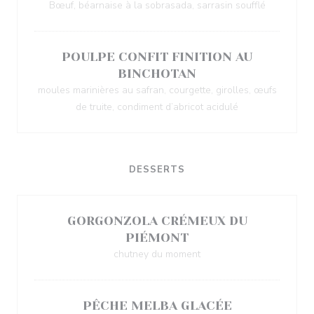
Bœuf, béarnaise à la sobrasada, sarrasin soufflé
POULPE CONFIT FINITION AU
BINCHOTAN
moules marinières au safran, courgette, girolles, œufs
de truite, condiment d’abricot acidulé
DESSERTS
GORGONZOLA CRÉMEUX DU
PIÉMONT
chutney du moment
PÊCHE MELBA GLACÉE