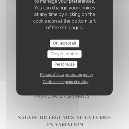
to manage your preferences.
WARAYAKI DE VEAU ROSÉ, FAÇON
You can change your choices
VITELLO TONNATO
at any time by clicking on the
purée de poivron brûlé, sauce vierge, coriandre
cookie icon at the bottom left
17,00 EUR
of the site pages.
HOMARD BRETON GRILLÉ AU
OK, accept all
BINCHŌTAN
Deny all cookies
tempura de fleur de courgette, jus corsé de homard à
la citronnelle
Personalize
29,00 EUR
Personal data protection policy
Cookie management policy
POUR 1 OU 2 PERSONNES ...
SALADE DE LÉGUMES DE LA FERME
EN VARIATION