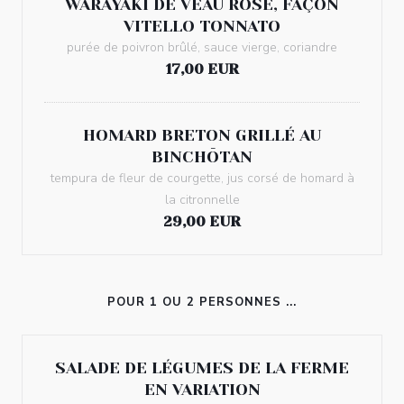
WARAYAKI DE VEAU ROSÉ, FAÇON
VITELLO TONNATO
purée de poivron brûlé, sauce vierge, coriandre
17,00 EUR
HOMARD BRETON GRILLÉ AU
BINCHŌTAN
tempura de fleur de courgette, jus corsé de homard à
la citronnelle
29,00 EUR
POUR 1 OU 2 PERSONNES ...
SALADE DE LÉGUMES DE LA FERME
EN VARIATION