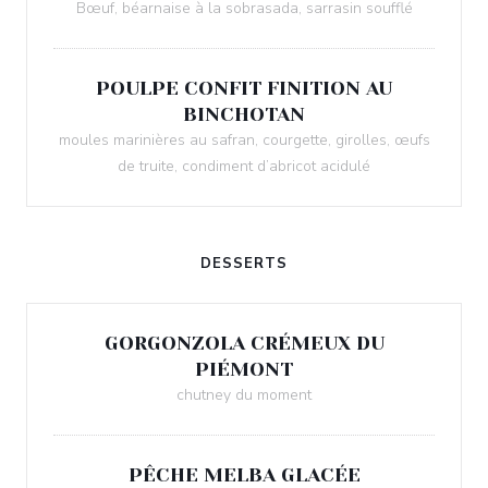
Bœuf, béarnaise à la sobrasada, sarrasin soufflé
POULPE CONFIT FINITION AU
BINCHOTAN
moules marinières au safran, courgette, girolles, œufs
de truite, condiment d’abricot acidulé
DESSERTS
GORGONZOLA CRÉMEUX DU
PIÉMONT
chutney du moment
PÊCHE MELBA GLACÉE