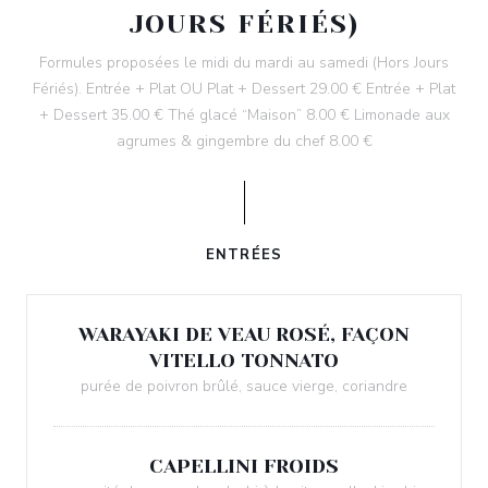
JOURS FÉRIÉS)
Formules proposées le midi du mardi au samedi (Hors Jours
Fériés). Entrée + Plat OU Plat + Dessert 29.00 € Entrée + Plat
+ Dessert 35.00 € Thé glacé “Maison” 8.00 € Limonade aux
agrumes & gingembre du chef 8.00 €
ENTRÉES
WARAYAKI DE VEAU ROSÉ, FAÇON
VITELLO TONNATO
purée de poivron brûlé, sauce vierge, coriandre
CAPELLINI FROIDS