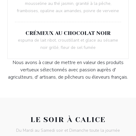
mousseline au thé jasmin, granité à la pêche,
framboises, opaline aux amandes, poivre de verveine
CRÉMEUX AU CHOCOLAT NOIR
espuma de lait ribot, croustillant et glace au sésame
noir grillé, fleur de sel fumée
Nous avons à cœur de mettre en valeur des produits
vertueux sélectionnés avec passion auprès d'
agriculteurs, d' artisans, de pêcheurs ou éleveurs français.
LE SOIR À CALICE
Du Mardi au Samedi soir et Dimanche toute la journée