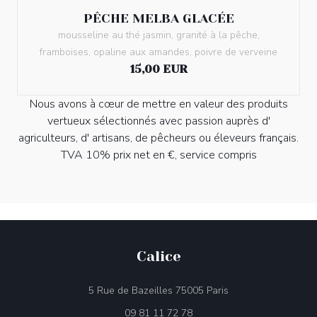
PÊCHE MELBA GLACÉE
mousseline au thé jasmin, granité à la pêche,
framboises, opaline aux amandes, poivre de verveine
15,00 EUR
Nous avons à cœur de mettre en valeur des produits
vertueux sélectionnés avec passion auprès d'
agriculteurs, d' artisans, de pêcheurs ou éleveurs français.
TVA 10% prix net en €, service compris
Calice
((öffnet ein neues F
5 Rue de Bazeilles 75005 Paris
09 81 11 72 78