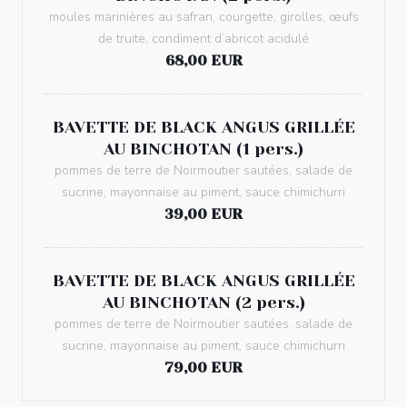
moules marinières au safran, courgette, girolles, œufs
de truite, condiment d’abricot acidulé
68,00 EUR
BAVETTE DE BLACK ANGUS GRILLÉE
AU BINCHOTAN (1 pers.)
pommes de terre de Noirmoutier sautées, salade de
sucrine, mayonnaise au piment, sauce chimichurri
39,00 EUR
BAVETTE DE BLACK ANGUS GRILLÉE
AU BINCHOTAN (2 pers.)
pommes de terre de Noirmoutier sautées, salade de
sucrine, mayonnaise au piment, sauce chimichurri
79,00 EUR