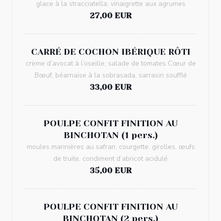
glace à la stracciatella, vinaigrette aux agrumes
27,00 EUR
CARRÉ DE COCHON IBÉRIQUE RÔTI
crème d’avocat à l’oseille, salade de tomates Cœur de
Bœuf, béarnaise à la sobrasada, sarrasin soufflé
33,00 EUR
POULPE CONFIT FINITION AU
BINCHOTAN (1 pers.)
moules marinières au safran, courgette, girolles, œufs
de truite, condiment d’abricot acidulé
35,00 EUR
POULPE CONFIT FINITION AU
BINCHOTAN (2 pers.)