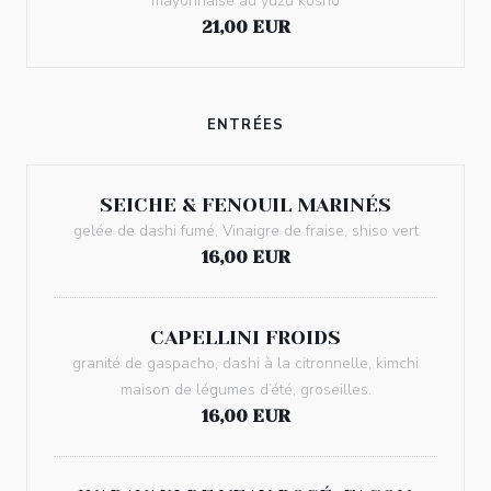
mayonnaise au yuzu kosho
21,00 EUR
ENTRÉES
SEICHE & FENOUIL MARINÉS
gelée de dashi fumé, Vinaigre de fraise, shiso vert
16,00 EUR
CAPELLINI FROIDS
granité de gaspacho, dashi à la citronnelle, kimchi
maison de légumes d’été, groseilles.
16,00 EUR