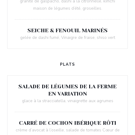
granité de gaspacho, dashi à la citronnelle, kimchi
maison de légumes d’été, groseilles.
SEICHE & FENOUIL MARINÉS
gelée de dashi fumé, Vinaigre de fraise, shiso vert
PLATS
SALADE DE LÉGUMES DE LA FERME
EN VARIATION
glace à la stracciatella, vinaigrette aux agrumes
CARRÉ DE COCHON IBÉRIQUE RÔTI
crème d’avocat à l’oseille, salade de tomates Cœur de