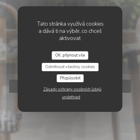
Tato stránka využívá cookies
a dává ti na výběr, co chceš
aktivovat
•
PARIS
OK, přijmout vše
Calice
Odmítnout všechny cookies
Přizpůsobit
REZERVOVAT STŮL
Zásady ochrany osobních údajů
undefined